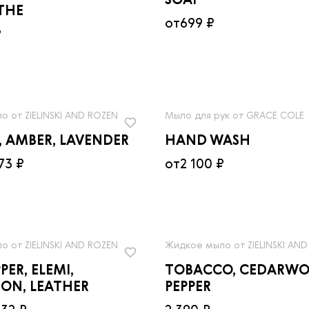
SOAP
THE
от
699 ₽
₽
 от ZIELINSKI AND ROZEN
Мыло для рук от GRACE COLE
, AMBER, LAVENDER
HAND WASH
73 ₽
от
2 100 ₽
 от ZIELINSKI AND ROZEN
Жидкое мыло от ZIELINSKI AN
PER, ELEMI,
TOBACCO, CEDARWO
ON, LEATHER
PEPPER