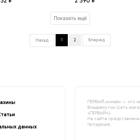
032 ₽
2 390 ₽
Показать ещё
1
2
Вперед
Назад
ПЕРВЫЙ.онлайн — это ин
азины
Владивосток (сеть маг
«ПЕРВЫЙ»).
Статьи
На сайте представлена
продукция.
альных данных