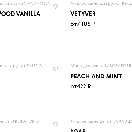
 от ZIELINSKI AND ROZEN
Жидкое мыло для рук от BYR
OOD VANILLA
VETYVER
от
7 106 ₽
о для рук от BYREDO
Мыло для рук от LABORATORI
PEACH AND MINT
₽
от
422 ₽
е от LABORATORIO
Жидкое мыло 2в1 от UCANDLE