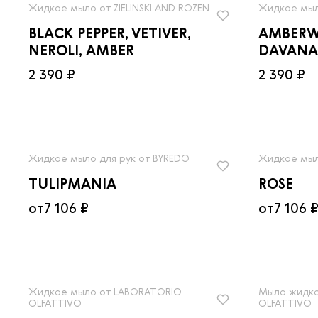
Жидкое мыло от ZIELINSKI AND ROZEN
Жидкое мыло
BLACK PEPPER, VETIVER,
AMBERW
NEROLI, AMBER
DAVANA
2 390 ₽
2 390 ₽
Жидкое мыло для рук от BYREDO
Жидкое мыл
TULIPMANIA
ROSE
от
7 106 ₽
от
7 106 
Жидкое мыло от LABORATORIO
Мыло жидко
OLFATTIVO
OLFATTIVO