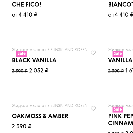
CHE FICO!
BIANCO
от
4 410 ₽
от
4 410 
Жидкое мыло от ZIELINSKI AND ROZEN
Жидкое мыло
Sale
Sale
BLACK VANILLA
VANILLA
2 032 ₽
1 6
2 390 ₽
2 390 ₽
Жидкое мыло от ZIELINSKI AND ROZEN
Жидкое мыло
Sale
OAKMOSS & AMBER
PINK PEP
CINNAM
2 390 ₽