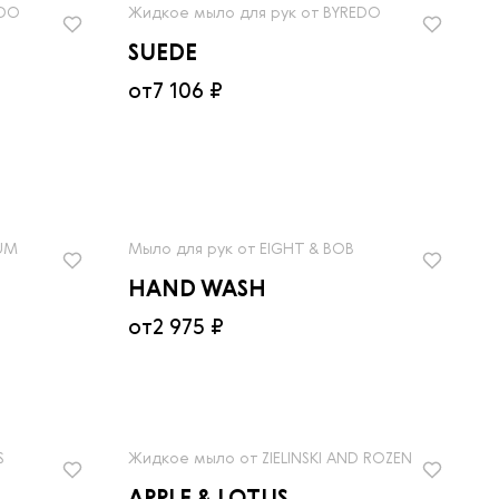
Сначала дешевле
EDO
Жидкое мыло для рук от BYREDO
Сначала дороже
SUEDE
от
7 106 ₽
UM
Мыло для рук от EIGHT & BOB
HAND WASH
от
2 975 ₽
S
Жидкое мыло от ZIELINSKI AND ROZEN