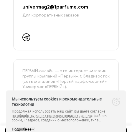
univermag2@1parfume.com
Для корпоративных заказов
ПЕРВЫЙ.онлайн — это интернет-магазин
группы компаний «‎Первый», г. Владивосток
(сеть магазинов «Первый парфюмерный»,
Универмаг «ПЕРВЫЙ»).
На сайте представлена только
оригинальная и сертифицированная
Мы используем cookies и рекомендательные
продукция.
технологии
Продолжая использовать наш сайт, вы даёте
согласие
на обработку ваших пользовательских данных
: файлов
cookie, IP адреса, сведений о местоположении, типе
Все права защищены.
устройства, сведения о ресурсах сети Интернет,
ПЕРВЫЙ 2014-2026.
с которых были совершены переходы на сайт
Подробнее
https://