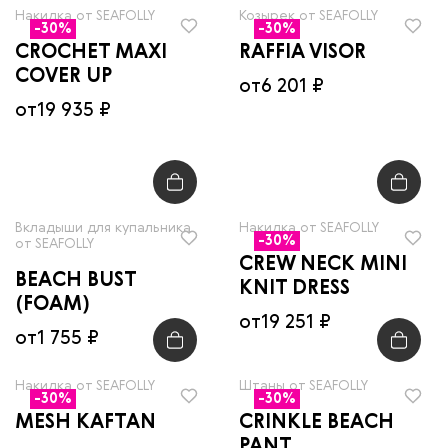
Накидка от SEAFOLLY
Козырек от SEAFOLLY
-30%
-30%
CROCHET MAXI
RAFFIA VISOR
COVER UP
от
6 201 ₽
от
19 935 ₽
Вкладыши для купальника
Накидка от SEAFOLLY
-30%
от SEAFOLLY
CREW NECK MINI
BEACH BUST
KNIT DRESS
(FOAM)
от
19 251 ₽
от
1 755 ₽
Накидка от SEAFOLLY
Штаны от SEAFOLLY
-30%
-30%
MESH KAFTAN
CRINKLE BEACH
PANT