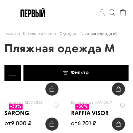
Главная
Каталог товаров
Одежда
Пляжная одежда М
Пляжная одежда М
Фильтр
Парео от SEAFOLLY
Козырек от SEAFOLLY
-30%
-30%
SARONG
RAFFIA VISOR
от
9 000 ₽
от
6 201 ₽