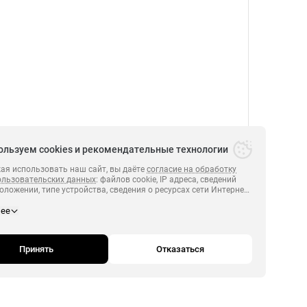
ользуем cookies и рекомендательные технологии
я использовать наш сайт, вы даёте
согласие на обработку
ользовательских данных
: файлов cookie, IP адреса, сведений
оложении, типе устройства, сведения о ресурсах сети Интернет,
х были совершены переходы на сайт
https:// perviyonline.ru
.
ПЕРВЫЙ 2014-2026.
нее
и сведения о действиях пользователей на сайте
https:// perviyonline.ru
полноценного функционирования сайта, проведения
й и обзоров посредством
Яндекс.Метрика. Если вы не хотите, чтобы ваши данные
Принять
Отказаться
вались, пожалуйста, ограничьте использование файлов cookie
браузере.