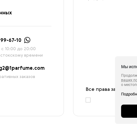
анных
999-67-10
с 10:00 до 20:00
остокскому времени
Мы исп
ag2@1parfume.com
Продолжа
ативных заказов
ваших п
о местоп
с которы
Все права защищены
Подроб
в целях 
ретаргетинга, статистических исследовани
сервиса 
обрабаты
в своём 