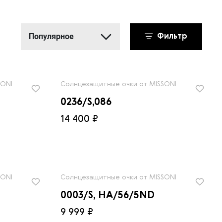
Популярное
Фильтр
Популярное
Новинки
SONI
Солнцезащитные очки от MISSONI
Сначала дешевле
0236/S,086
Сначала дороже
14 400 ₽
SONI
Солнцезащитные очки от MISSONI
0003/S, HA/56/5ND
9 999 ₽