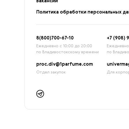
Вакансии
Политика обработки персональных д
8
(800)7
00-67-
10
+7 (908) 
Ежедневно с 10:00 до 20:00
Ежедневно 
по Владивостокскому времени
по Владив
proc.div@1parfume.com
univerm
Отдел закупок
Для корпор