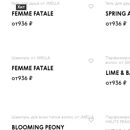
Гель для душа от JMELLA
Гель для ду
Хит
FEMME FATALE
SPRING 
от
936 ₽
от
936 ₽
Шампунь от JMELLA
Парфюмиров
волос от JM
FEMME FATALE
LIME & B
от
936 ₽
от
936 ₽
Шампунь для всех типов волос от JMELLA
Парфюмиров
HAUTE FRA
BLOOMING PEONY