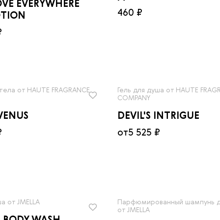
OVE EVERYWHERE
460 ₽
OTION
₽
 тела от HAUTE FRAGRANCE
Гель для душа от HAUTE FRAG
COMPANY
VENUS
DEVIL'S INTRIGUE
₽
от
5 525 ₽
ша от JMELLA
Парфюмированный шампунь д
от JMELLA