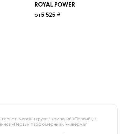
ROYAL POWER
от
5 525 ₽
тернет-магазин группы компаний «‎Первый», г.
азинов «Первый парфюмерный», Универмаг