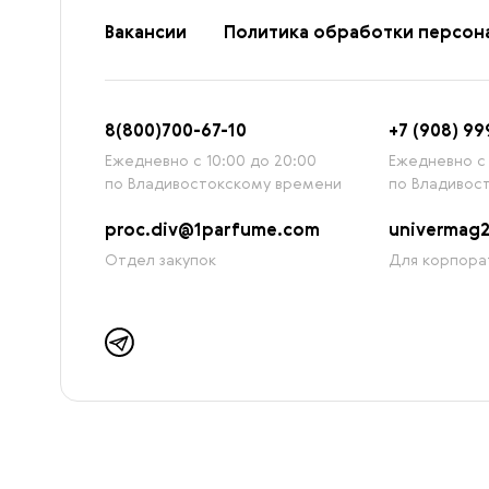
Вакансии
Политика обработки персон
8
(800)7
00-67-
10
+7 (908) 99
Ежедневно с 10:00 до 20:00
Ежедневно с 
по Владивостокскому времени
по Владивос
proc.div@1parfume.com
univermag
Отдел закупок
Для корпора