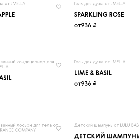
ша от JMELLA
Гель для душа от JMELLA
APPLE
SPARKLING ROSE
от
936 ₽
анный кондиционер для
Гель для душа от JMELLA
ELLA
LIME & BASIL
ASIL
от
936 ₽
анный лосьон для тела от
Детский шампунь от LULU BAB
GRANCE COMPANY
ДЕТСКИЙ ШАМПУН