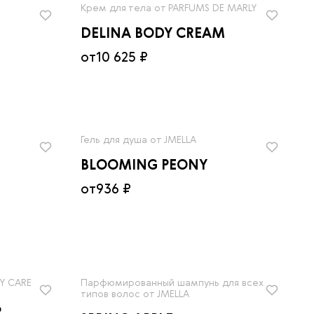
Сначала дешевле
Крем для тела от PARFUMS DE MARLY
Сначала дороже
DELINA BODY CREAM
от
10 625 ₽
Гель для душа от JMELLA
BLOOMING PEONY
от
936 ₽
Y CARE
Парфюмированный шампунь для всех
типов волос от JMELLA
Ь