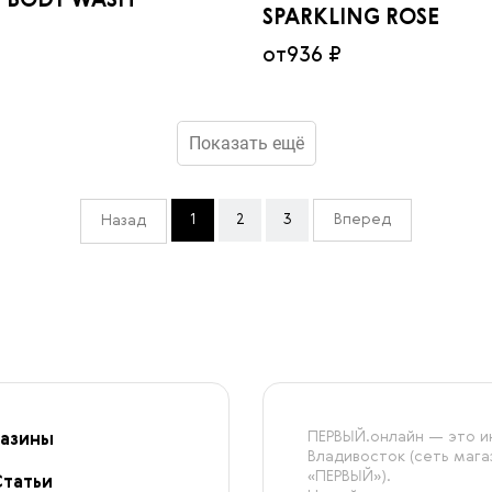
5 BODY WASH
SPARKLING ROSE
от
936 ₽
Показать ещё
1
2
3
Вперед
Назад
ПЕРВЫЙ.онлайн — это ин
азины
Владивосток (сеть маг
«ПЕРВЫЙ»).
Статьи