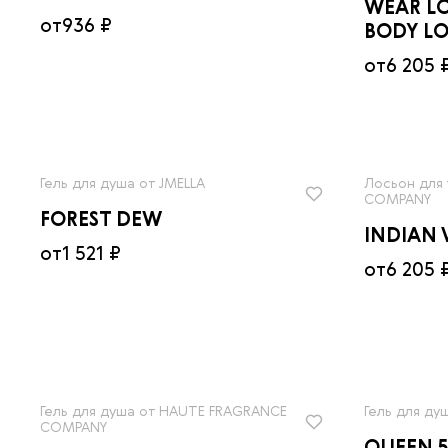
WEAR L
от
936 ₽
BODY L
от
6 205 
Гель для душа от JMELLA
Лосьон для
COMPANY
FOREST DEW
INDIAN 
от
1 521 ₽
от
6 205 
Гель для душа от HAUTE FRAGRANCE
Гель для ду
COMPANY