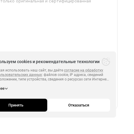
 только оригинальная и сертифицированная
ользуем cookies и рекомендательные технологии
я использовать наш сайт, вы даёте
согласие на обработку
ользовательских данных
: файлов cookie, IP адреса, сведений
оложении, типе устройства, сведения о ресурсах сети Интернет,
.
ПЕРВЫЙ 2014-2026.
х были совершены переходы на сайт
https:// perviyonline.ru
нее
и сведения о действиях пользователей на сайте
https:// perviyonline.ru
полноценного функционирования сайта, проведения
й и обзоров посредством
Яндекс.Метрика. Если вы не хотите, чтобы ваши данные
Принять
Отказаться
вались, пожалуйста, ограничьте использование файлов cookie
браузере.