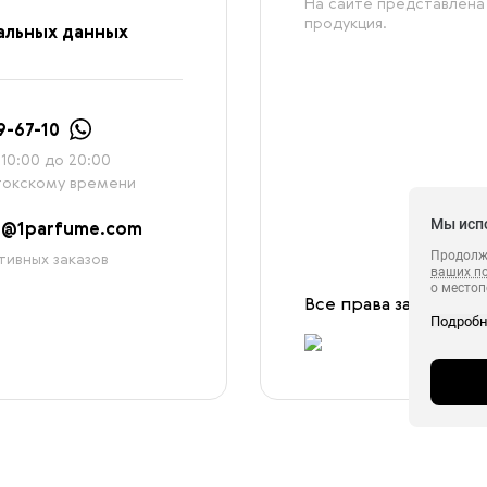
На сайте представлена
продукция.
альных данных
9-67-10
10:00 до 20:00
токскому времени
Мы исп
2@1parfume.com
Продолжа
тивных заказов
ваших п
о местоп
Все права защищены
с которы
Подроб
в целях 
ретаргетинга, статистических исследовани
сервиса 
обрабаты
в своём 