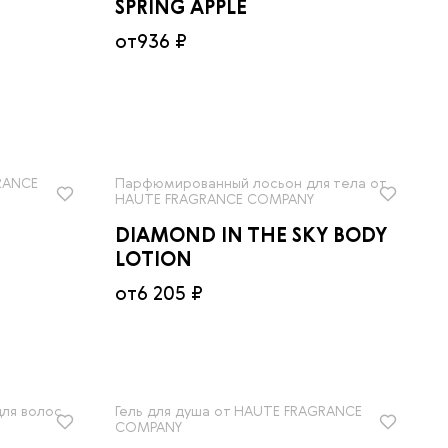
SPRING APPLE
от
936 ₽
RANCE
Парфюмированный лосьон для тела от
HAUTE FRAGRANCE COMPANY
DIAMOND IN THE SKY BODY
LOTION
от
6 205 ₽
ля волос
Гель для душа от HAUTE FRAGRANCE
COMPANY