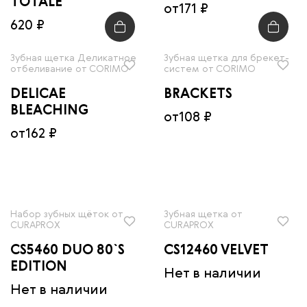
TOTALE
от
171 ₽
620 ₽
Зубная щетка Деликатное
Зубная щетка для брекет-
отбеливание от CORIMO
систем от CORIMO
DELICAE
BRACKETS
BLEACHING
от
108 ₽
от
162 ₽
Набор зубных щёток от
Зубная щетка от
CURAPROX
CURAPROX
CS5460 DUO 80`S
CS12460 VELVET
EDITION
Нет в наличии
Нет в наличии