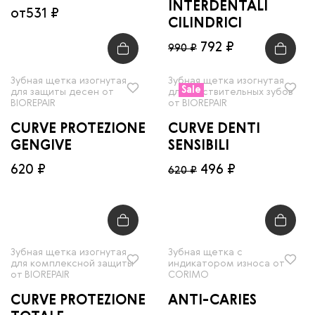
INTERDENTALI
от
531 ₽
CILINDRICI
792 ₽
990 ₽
Зубная щетка изогнутая
Зубная щетка изогнутая
Sale
для защиты десен от
для чувствительных зубов
BIOREPAIR
от BIOREPAIR
CURVE PROTEZIONE
CURVE DENTI
GENGIVE
SENSIBILI
620 ₽
496 ₽
620 ₽
Зубная щетка изогнутая
Зубная щетка с
для комплексной защиты
индикатором износа от
от BIOREPAIR
CORIMO
CURVE PROTEZIONE
ANTI-CARIES