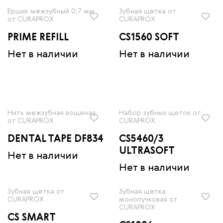
Ершик межзубный 0,7 мм
Зубная щетка от
от CURAPROX
CURAPROX
PRIME REFILL
CS1560 SOFT
Нет в наличии
Нет в наличии
Нить межзубная вощеная
Набор зубных щеток от
от CURAPROX
CURAPROX
DENTAL TAPE DF834
CS5460/3
ULTRASOFT
Нет в наличии
Нет в наличии
Зубная щетка от
Зубная щетка
CURAPROX
монопучковая от
CURAPROX
CS SMART