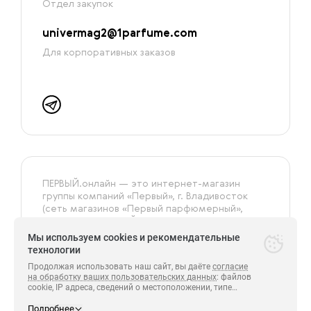
Отдел закупок
univermag2@1parfume.com
Для корпоративных заказов
ПЕРВЫЙ.онлайн — это интернет-магазин
группы компаний «‎Первый», г. Владивосток
(сеть магазинов «Первый парфюмерный»,
Универмаг «ПЕРВЫЙ»).
На сайте представлена только оригинальная
Мы используем cookies и рекомендательные
и сертифицированная продукция.
технологии
Продолжая использовать наш сайт, вы даёте
согласие
на обработку ваших пользовательских данных
: файлов
cookie, IP адреса, сведений о местоположении, типе
Все права защищены.
устройства, сведения о ресурсах сети Интернет,
ПЕРВЫЙ 2014-2026.
с которых были совершены переходы на сайт
Подробнее
https://