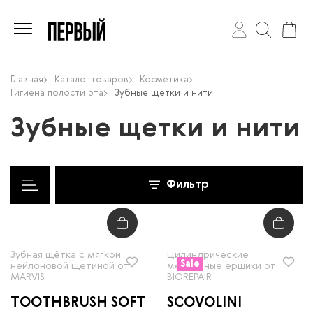
Главная
Каталог товаров
Косметика
Гигиена полости рта
Зубные щетки и нити
Зубные щетки и нити
Фильтр
Зубная щётка с мягкой
Цилиндрические
Sale
нейлоновой щетиной от
межзубные ершики от
MARVIS
BIOREPAIR
TOOTHBRUSH SOFT
SCOVOLINI