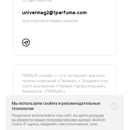
Отдел закупок
univermag2@1parfume.com
Для корпоративных заказов
ПЕРВЫЙ.онлайн — это интернет-магазин
группы компаний «‎Первый», г. Владивосток
(сеть магазинов «Первый парфюмерный»,
Универмаг «ПЕРВЫЙ»).
На сайте представлена только
оригинальная и сертифицированная
Мы используем cookies и рекомендательные
продукция.
технологии
Продолжая использовать наш сайт, вы даёте
согласие
на обработку ваших пользовательских данных
: файлов
cookie, IP адреса, сведений о местоположении, типе
Все права защищены.
устройства, сведения о ресурсах сети Интернет,