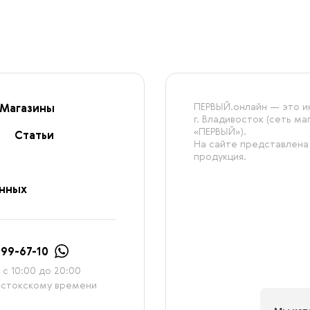
ПЕРВЫЙ.онлайн — это ин
Магазины
г. Владивосток (сеть м
«ПЕРВЫЙ»).
Статьи
На сайте представлена
продукция.
анных
999-67-10
с 10:00 до 20:00
остокскому времени