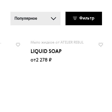
Популярное
Фильтр
Популярное
Новинки
L
Мыло жидкое от ATELIER REBUL
Сначала дешевле
LIQUID SOAP
Сначала дороже
от
2 278 ₽