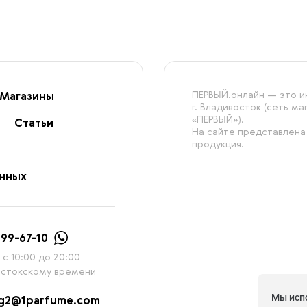
ПЕРВЫЙ.онлайн — это ин
Магазины
г. Владивосток (сеть м
«ПЕРВЫЙ»).
Статьи
На сайте представлена
продукция.
анных
999-67-10
с 10:00 до 20:00
остокскому времени
Мы исп
ag2@1parfume.com