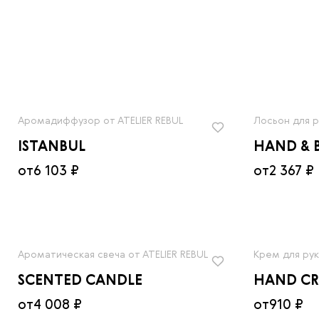
Аромадиффузор от ATELIER REBUL
Лосьон для р
ISTANBUL
HAND & 
от
6 103 ₽
от
2 367 ₽
Ароматическая свеча от ATELIER REBUL
Крем для рук
SCENTED CANDLE
HAND C
от
4 008 ₽
от
910 ₽