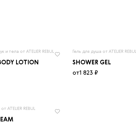
ук и тела от ATELIER REBUL
Гель для душа от ATELIER REBU
BODY LOTION
SHOWER GEL
от
1 823 ₽
 от ATELIER REBUL
REAM