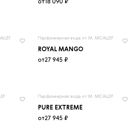
от
18 090 ₽
ALLEF
Парфюмерная вода от M. MICALLEF
ROYAL MANGO
от
27 945 ₽
LEF
Парфюмерная вода от M. MICALLEF
PURE EXTREME
от
27 945 ₽