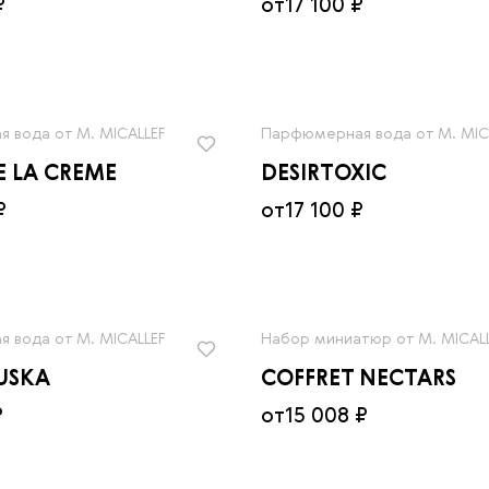
₽
от
17 100 ₽
 вода от M. MICALLEF
Парфюмерная вода от M. MIC
E LA CREME
DESIRTOXIC
₽
от
17 100 ₽
 вода от M. MICALLEF
Набор миниатюр от M. MICAL
USKA
COFFRET NECTARS
₽
от
15 008 ₽