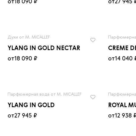
от
18 090 ₽
от
27 945 
Духи от M. MICALLEF
Парфюмерная
YLANG IN GOLD NECTAR
CREME D
от
18 090 ₽
от
14 040 
Парфюмерная вода от M. MICALLEF
Парфюмерная
YLANG IN GOLD
ROYAL M
от
27 945 ₽
от
12 938 