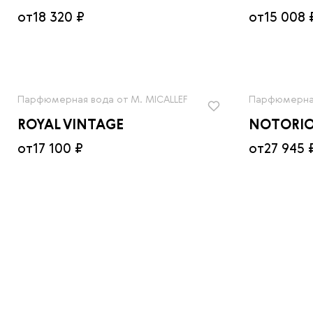
от
18 320 ₽
от
15 008 
Парфюмерная вода от M. MICALLEF
Парфюмерная
ROYAL VINTAGE
NOTORIO
от
17 100 ₽
от
27 945 