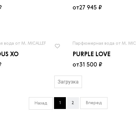
₽
от
27 945 ₽
 вода от M. MICALLEF
Парфюмерная вода от M. MIC
US XO
PURPLE LOVE
₽
от
31 500 ₽
Загрузка
1
2
Вперед
Назад