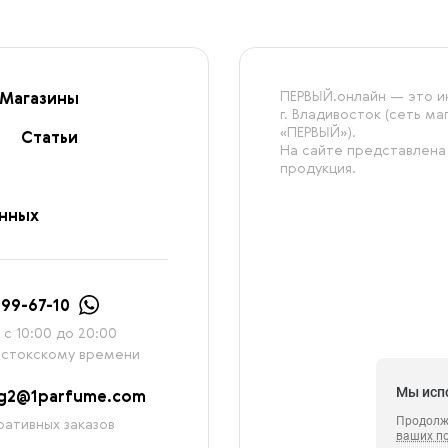
ПЕРВЫЙ.онлайн — это ин
Магазины
г. Владивосток (сеть м
«ПЕРВЫЙ»).
Статьи
На сайте представлена
продукция.
анных
999-67-10
с 10:00 до 20:00
остокскому времени
Мы исп
ag2@1parfume.com
Продолжа
ативных заказов
ваших п