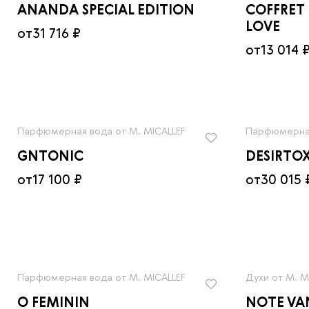
ANANDA SPECIAL EDITION
COFFRET 
LOVE
от
31 716 ₽
от
13 014 
Парфюмерная вода от M. MICALLEF
Парфюмерная
GNTONIC
DESIRTOX
от
17 100 ₽
от
30 015 
Парфюмерная вода от M. MICALLEF
Духи от M. M
O FEMININ
NOTE VA