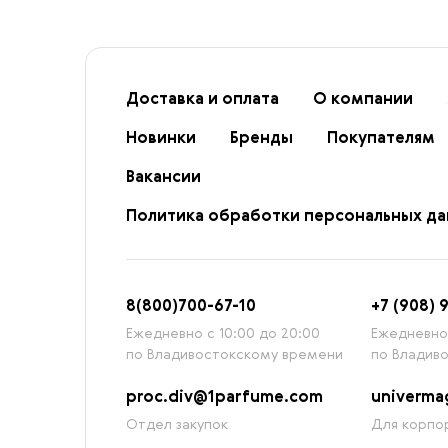
Доставка и оплата
О компании
Новинки
Бренды
Покупателям
Вакансии
Политика обработки персональных д
8
(800)7
00-67-
10
+7 (908) 
Ежедневно с 10:00 до 20:00
Ежедневно 
по Владивостокскому времени
по Владив
proc.div@1parfume.com
univerm
Отдел закупок
Для корпор