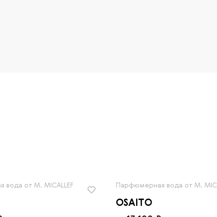
 вода от M. MICALLEF
Парфюмерная вода от M. MIC
OSAITO