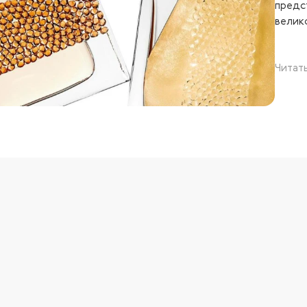
предс
велик
Читат