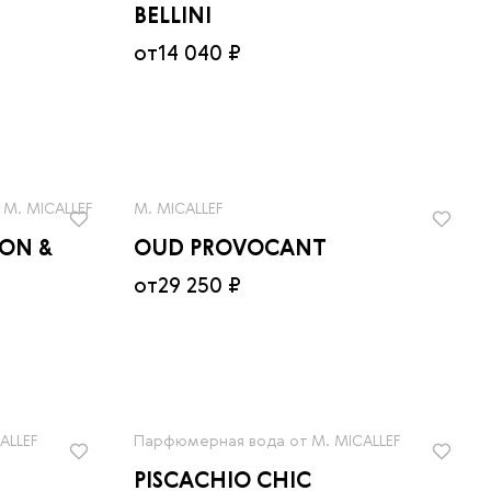
BELLINI
от
14 040 ₽
M. MICALLEF
M. MICALLEF
ION &
OUD PROVOCANT
от
29 250 ₽
ALLEF
Парфюмерная вода от M. MICALLEF
PISCACHIO CHIC