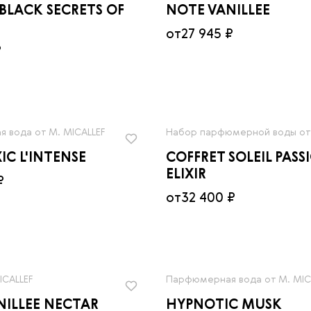
BLACK SECRETS OF
NOTE VANILLEE
от
27 945 ₽
₽
 вода от M. MICALLEF
Набор парфюмерной воды от 
IC L'INTENSE
COFFRET SOLEIL PASS
ELIXIR
₽
от
32 400 ₽
ICALLEF
Парфюмерная вода от M. MIC
NILLEE NECTAR
HYPNOTIC MUSK