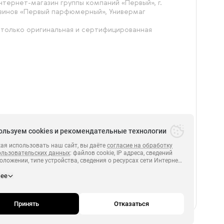
тернет-магазин группы компаний «‎Первый», г.
азинов «Первый парфюмерный», Универмаг
 только оригинальная и сертифицированная
ользуем cookies и рекомендательные технологии
я использовать наш сайт, вы даёте
согласие на обработку
ользовательских данных
: файлов cookie, IP адреса, сведений
оложении, типе устройства, сведения о ресурсах сети Интернет,
.
ПЕРВЫЙ 2014-2026.
х были совершены переходы на сайт
https:// perviyonline.ru
нее
и сведения о действиях пользователей на сайте
https:// perviyonline.ru
полноценного функционирования сайта, проведения
й и обзоров посредством
Яндекс.Метрика. Если вы не хотите, чтобы ваши данные
Принять
Отказаться
вались, пожалуйста, ограничьте использование файлов cookie
браузере.