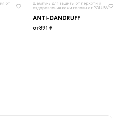
Сначала дешевле
ия от
Шампунь для защиты от перхоти и
оздоровления кожи головы от POLUBVI
Сначала дороже
ANTI-DANDRUFF
от
891 ₽