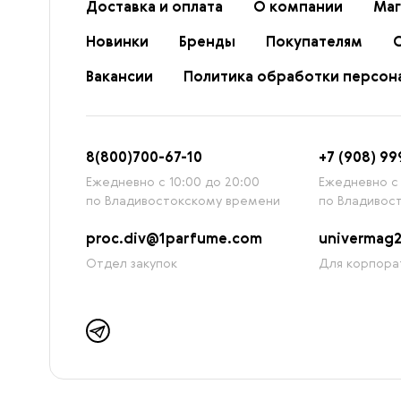
Доставка и оплата
О компании
Маг
Новинки
Бренды
Покупателям
Вакансии
Политика обработки персон
8
(800)7
00-67-
10
+7 (908) 99
Ежедневно с 10:00 до 20:00
Ежедневно с 
по Владивостокскому времени
по Владивос
proc.div@1parfume.com
univermag
Отдел закупок
Для корпора