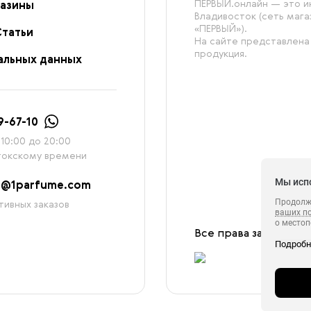
ПЕРВЫЙ.онлайн — это ин
азины
Владивосток (сеть маг
«ПЕРВЫЙ»).
Статьи
На сайте представлена
продукция.
альных данных
9-67-10
10:00 до 20:00
токскому времени
Мы исп
2@1parfume.com
Продолжа
тивных заказов
ваших п
о местоп
Все права защищены
с которы
Подроб
в целях 
ретаргетинга, статистических исследовани
сервиса 
обрабаты
в своём 