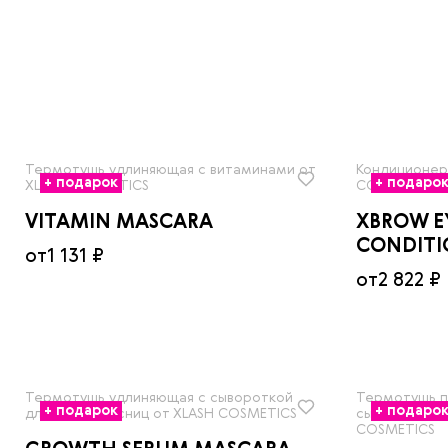
Термотушь удлиняющая с витаминами от
Кондиционер
+ подарок
+ подаро
XLASH COSMETICS
COSMETICS
VITAMIN MASCARA
XBROW E
CONDITI
от
1 131 ₽
от
2 822 ₽
Термотушь удлиняющая с сывороткой
Термотушь п
+ подарок
+ подаро
для роста ресниц от XLASH COSMETICS
сывороткой д
COSMETICS