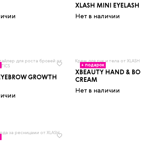
XLASH MINI EYELASH
личии
Нет в наличии
тайлер для роста бровей от
Крем для рук и тела от XLAS
к
+ подарок
TICS
XBEAUTY HAND & BO
 EYEBROW GROWTH
CREAM
Нет в наличии
личии
ода за ресницами от XLASH
к