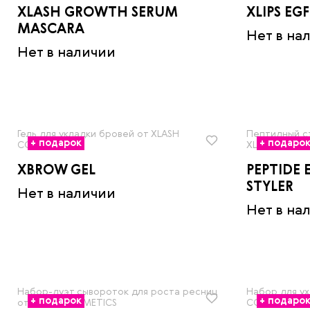
XLASH GROWTH SERUM
XLIPS EGF
MASCARA
Нет в на
Нет в наличии
Гель для укладки бровей от XLASH
Пептидный с
+ подарок
+ подаро
COSMETICS
XLASH COSME
XBROW GEL
PEPTIDE
STYLER
Нет в наличии
Нет в на
Набор-дуэт сывороток для роста ресниц
Набор для ух
+ подарок
+ подаро
от XLASH COSMETICS
COSMETICS