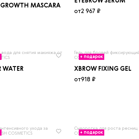
EYEBROW SERUM
 GROWTH MASCARA
от
2 967 ₽
 вода для снятия макияжа от
Гель для бровей фиксирующий
к
+ подарок
TICS
COSMETICS
R WATER
XBROW FIXING GEL
от
918 ₽
интенсивного ухода за
Сыворотка для роста ресниц 
к
+ подарок
LASH COSMETICS
COSMETICS