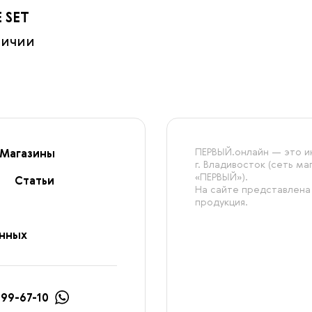
 SET
личии
ПЕРВЫЙ.онлайн — это ин
Магазины
г. Владивосток (сеть м
«ПЕРВЫЙ»).
Статьи
На сайте представлена
продукция.
анных
999-67-10