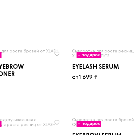
 для роста бровей от XLASH
Сыворотка для роста ресниц 
к
+ подарок
XLASH COSMETICS
YEBROW
EYELASH SERUM
ONER
от
1 699 ₽
одкручивающая с
Сыворотка для роста бровей 
к
+ подарок
ля роста ресниц от XLASH
COSMETICS