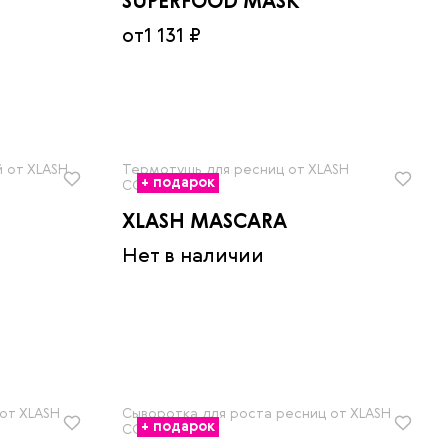
SUPERFOOD MASK
от
1 131 ₽
 от XLASH
Термотушь для ресниц от XLASH
+ подарок
COSMETICS
XLASH MASCARA
Нет в наличии
от XLASH
Сыворотка для роста ресниц от XLASH
+ подарок
COSMETICS