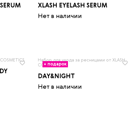
 SERUM
XLASH EYELASH SERUM
Нет в наличии
H COSMETICS
Набор для ухода за ресницами от XLASH
+ подарок
COSMETICS
DY
DAY&NIGHT
Нет в наличии