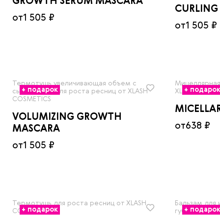
GROWTH SERUM MASCARA
CURLING
от
1 505 ₽
от
1 505 ₽
Термотушь увеличивающая объем с
Мицеллярная
+ подарок
+ подаро
сывороткой для роста ресниц от XLASH
XLASH COSME
COSMETICS
MICELLA
VOLUMIZING GROWTH
от
638 ₽
MASCARA
от
1 505 ₽
Термотушь для роста ресниц от XLASH
Бальзам для 
+ подарок
+ подаро
COSMETICS
губами от X