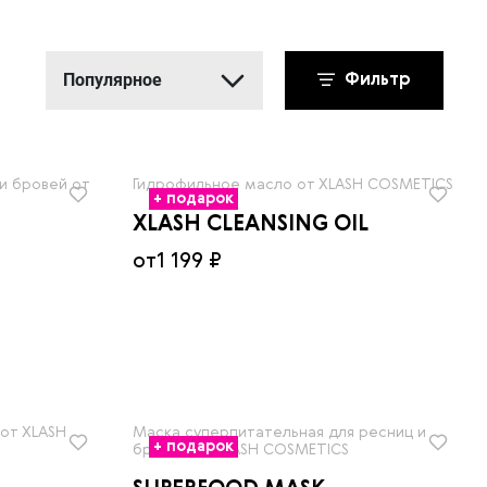
Популярное
Фильтр
Популярное
Новинки
и бровей от
Гидрофильное масло от XLASH COSMETICS
+ подарок
Сначала дешевле
XLASH CLEANSING OIL
Сначала дороже
от
1 199 ₽
от XLASH
Маска суперпитательная для ресниц и
+ подарок
бровей от XLASH COSMETICS