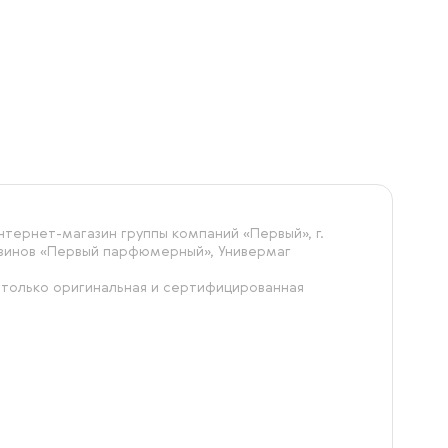
Сначала дешевле
Сначала дороже
тернет-магазин группы компаний «‎Первый», г.
азинов «Первый парфюмерный», Универмаг
 только оригинальная и сертифицированная