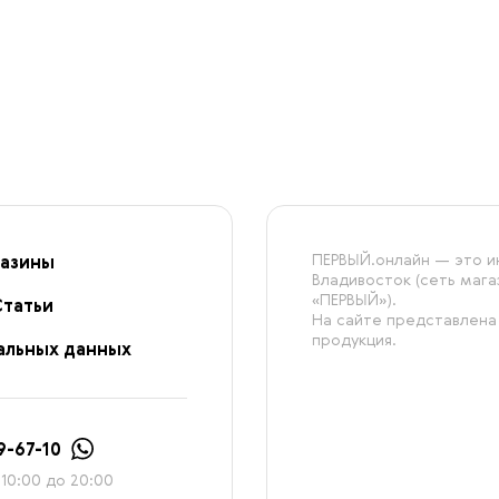
ПЕРВЫЙ.онлайн — это ин
азины
Владивосток (сеть маг
«ПЕРВЫЙ»).
Статьи
На сайте представлена
продукция.
альных данных
9-67-10
10:00 до 20:00