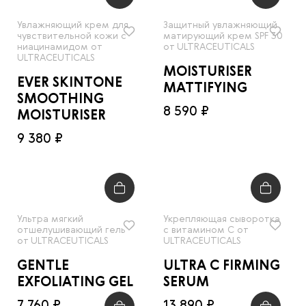
Увлажняющий крем для
Защитный увлажняющий
чувствительной кожи с
матирующий крем SPF 30
ниацинамидом от
от ULTRACEUTICALS
ULTRACEUTICALS
MOISTURISER
EVER SKINTONE
MATTIFYING
SMOOTHING
8 590 ₽
MOISTURISER
9 380 ₽
Ультра мягкий
Укрепляющая сыворотка
отшелушивающий гель
с витамином С от
от ULTRACEUTICALS
ULTRACEUTICALS
GENTLE
ULTRA C FIRMING
EXFOLIATING GEL
SERUM