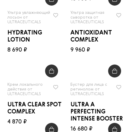
Ультра увлажняющий
Ультра защитная
лосьон от
сыворотка от
ULTRACEUTICALS
ULTRACEUTICALS
HYDRATING
ANTIOXIDANT
LOTION
COMPLEX
8 690 ₽
9 960 ₽
Крем локального
Бустер для лица с
действия от
ретинолом от
ULTRACEUTICALS
ULTRACEUTICALS
ULTRA CLEAR SPOT
ULTRA A
COMPLEX
PERFECTING
INTENSE BOOSTER
4 870 ₽
16 680 ₽