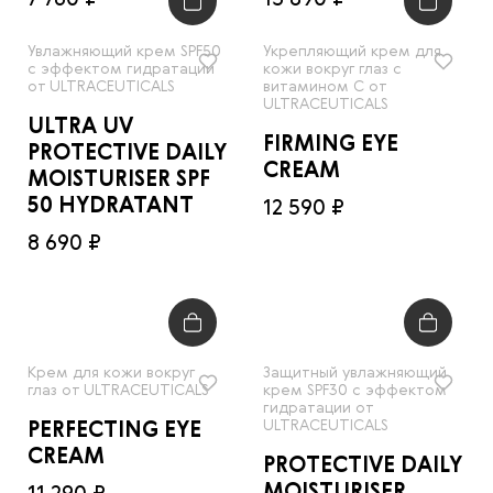
7 760 ₽
13 890 ₽
Увлажняющий крем SPF50
Укрепляющий крем для
с эффектом гидратации
кожи вокруг глаз с
от ULTRACEUTICALS
витамином С от
ULTRACEUTICALS
ULTRA UV
FIRMING EYE
PROTECTIVE DAILY
CREAM
MOISTURISER SPF
50 HYDRATANT
12 590 ₽
8 690 ₽
Крем для кожи вокруг
Защитный увлажняющий
глаз от ULTRACEUTICALS
крем SPF30 с эффектом
гидратации от
ULTRACEUTICALS
PERFECTING EYE
CREAM
PROTECTIVE DAILY