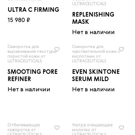
ULTRACEUTICALS
ULTRA C FIRMING
REPLENISHING
15 980 ₽
MASK
Нет в наличии
Сыворотка для
Сыворотка для
выравнивания текстуры
чувствительной кожи с
пористой кожи от
кислотами от
ULTRACEUTICALS
ULTRACEUTICALS
SMOOTING PORE
EVEN SKINTONE
REFINER
SERUM MILD
Нет в наличии
Нет в наличии
Отбеливающая
Ультра очищающее
сыворотка от
молочко от
ULTRACEUTICALS
ULTRACEUTICALS