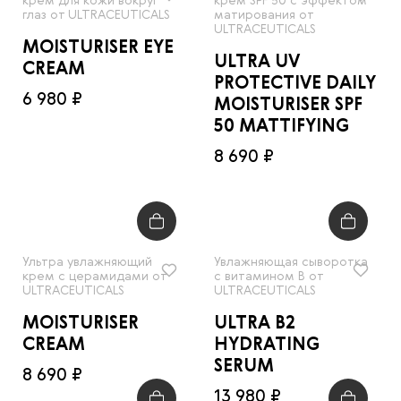
крем для кожи вокруг
крем SPF 50 с эффектом
глаз от ULTRACEUTICALS
матирования от
ULTRACEUTICALS
MOISTURISER EYE
ULTRA UV
CREAM
PROTECTIVE DAILY
6 980 ₽
MOISTURISER SPF
50 MATTIFYING
8 690 ₽
Ультра увлажняющий
Увлажняющая сыворотка
крем с церамидами от
с витамином В от
ULTRACEUTICALS
ULTRACEUTICALS
MOISTURISER
ULTRA B2
CREAM
HYDRATING
SERUM
8 690 ₽
13 980 ₽