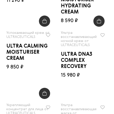
MOISTURISER
11 290 ₽
HYDRATING
CREAM
8 590 ₽
Успокаивающий крем от
Ультра
ULTRACEUTICALS
восстанавливающий
ночной крем от
ULTRACEUTICALS
ULTRA CALMING
MOISTURISER
ULTRA DNA3
CREAM
COMPLEX
RECOVERY
9 850 ₽
15 980 ₽
Укрепляющий
Ультра
концентрат для лица от
восстанавливающая
ULTRACEUTICALS
маска от