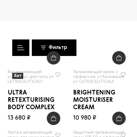
Фильтр
Выравнивающий
Увлажняющий крем с
Хит
комплекс для тела от
эффектом отбеливания
ULTRACEUTICALS
от ULTRACEUTICALS
ULTRA
BRIGHTENING
RETEXTURISING
MOISTURISER
BODY COMPLEX
CREAM
13 680 ₽
10 980 ₽
Ультра увлажняющий
Защитный увлажняющий