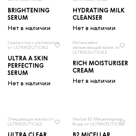
BRIGHTENING
HYDRATING MILK
SERUM
CLEANSER
Нет в наличии
Нет в наличии
Сыворотка с ретинолом
Интенсивно
от ULTRACEUTICALS
увлажняющий крем от
ULTRACEUTICALS
ULTRA A SKIN
RICH MOISTURISER
PERFECTING
CREAM
SERUM
Нет в наличии
Нет в наличии
Очищающая маска от
Ультра В2 Мицеллярная
ULTRACEUTICALS
Вода от ULTRACEUTICALS
ULTRA CLEAR
B2 MICELLAR