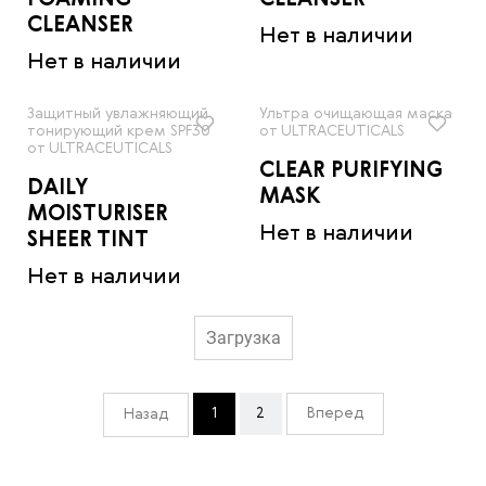
FOAMING
CLEANSER
CLEANSER
Нет в наличии
Нет в наличии
Защитный увлажняющий
Ультра очищающая маска
тонирующий крем SPF30
от ULTRACEUTICALS
от ULTRACEUTICALS
CLEAR PURIFYING
DAILY
MASK
MOISTURISER
Нет в наличии
SHEER TINT
Нет в наличии
Загрузка
1
2
Вперед
Назад