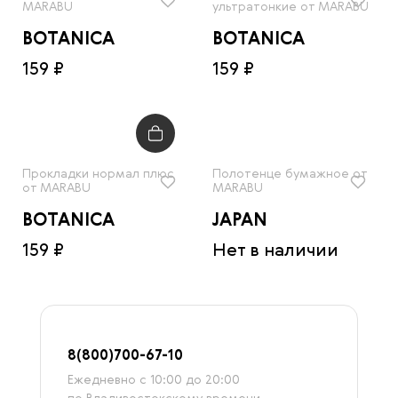
MARABU
ультратонкие от MARABU
BOTANICA
BOTANICA
159 ₽
159 ₽
Прокладки нормал плюс
Полотенце бумажное от
от MARABU
MARABU
BOTANICA
JAPAN
159 ₽
Нет в наличии
8
(800)7
00-67-
10
Ежедневно с 10:00 до 20:00