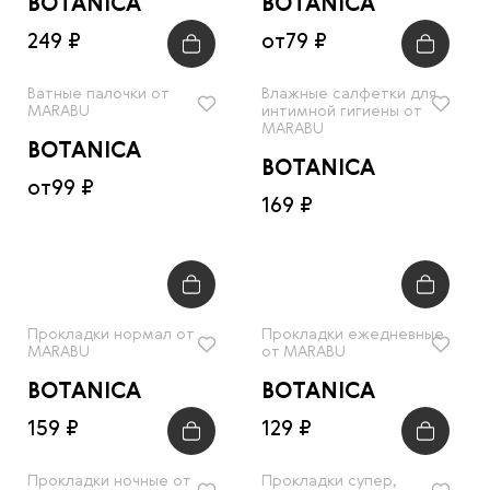
BOTANICA
BOTANICA
249 ₽
от
79 ₽
Ватные палочки от
Влажные салфетки для
MARABU
интимной гигиены от
MARABU
BOTANICA
BOTANICA
от
99 ₽
169 ₽
Прокладки нормал от
Прокладки ежедневные
MARABU
от MARABU
BOTANICA
BOTANICA
159 ₽
129 ₽
Прокладки ночные от
Прокладки супер,