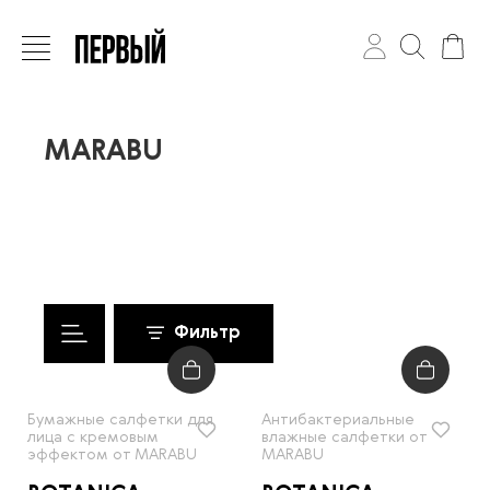
MARABU
Фильтр
Бумажные салфетки для
Антибактериальные
лица с кремовым
влажные салфетки от
эффектом от MARABU
MARABU