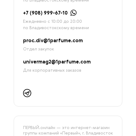
по Владивостокскому времени
+7 (908) 999-67-10
Ежедневно с 10:00 до 20:00
по Владивостокскому времени
proc.div@1parfume.com
Отдел закупок
univermag2@1parfume.com
Для корпоративных заказов
ПЕРВЫЙ.онлайн — это интернет-магазин
группы компаний «‎Первый», г. Владивосток