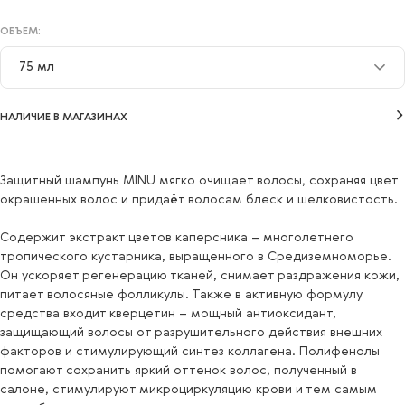
ОБЪЕМ:
75 мл
75 мл
НАЛИЧИЕ В МАГАЗИНАХ
250 мл
Защитный шампунь MINU мягко очищает волосы, сохраняя цвет
окрашенных волос и придаёт волосам блеск и шелковистость.
Содержит экстракт цветов каперсника – многолетнего
тропического кустарника, выращенного в Средиземноморье.
Он ускоряет регенерацию тканей, снимает раздражения кожи,
питает волосяные фолликулы. Также в активную формулу
средства входит кверцетин – мощный антиоксидант,
защищающий волосы от разрушительного действия внешних
факторов и стимулирующий синтез коллагена. Полифенолы
помогают сохранить яркий оттенок волос, полученный в
салоне, стимулируют микроциркуляцию крови и тем самым