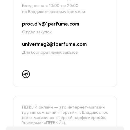
Ежедневно с 10:00 до 20:00
по Владивостокскому времени
proc.div@1parfume.com
Отдел закупок
univermag2@1parfume.com
Для корпоративных заказов
ПЕРВЫЙ.онлайн — это интернет-магазин
группы компаний «‎Первый», г. Владивосток
(сеть магазинов «Первый парфюмерный»,
Универмаг «ПЕРВЫЙ»).
На сайте представлена только