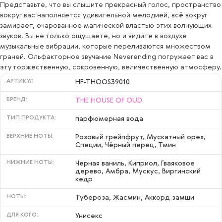
Представьте, что вы слышите прекрасный голос, пространство
вокруг вас наполняется удивительной мелодией, всё вокруг
замирает, очарованное магической властью этих волнующих
звуков. Вы не только ощущаете, но и видите в воздухе
музыкальные вибрации, которые переливаются множеством
граней. Ольфакторное звучание Neverending погружает вас в
эту торжественную, сокровенную, величественную атмосферу.
АРТИКУЛ
HF-THOOS39010
БРЕНД:
THE HOUSE OF OUD
ТИП ПРОДУКТА:
парфюмерная вода
ВЕРХНИЕ НОТЫ:
Розовый грейпфрут, Мускатный орех,
Специи, Чёрный перец, Тмин
НИЖНИЕ НОТЫ:
Чёрная ваниль, Киприол, Гваяковое
дерево, Амбра, Мускус, Виргинский
кедр
НОТЫ:
Тубероза, Жасмин, Аккорд замши
ДЛЯ КОГО:
Унисекс