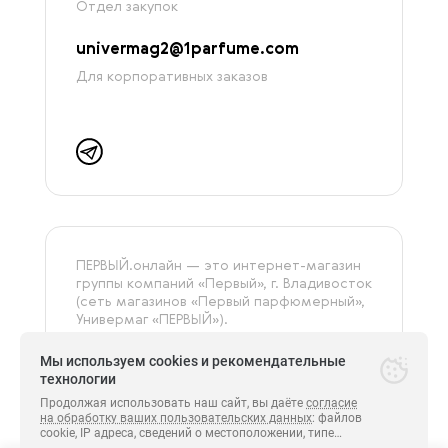
Отдел закупок
univermag2@1parfume.com
Для корпоративных заказов
ПЕРВЫЙ.онлайн — это интернет-магазин
группы компаний «‎Первый», г. Владивосток
(сеть магазинов «Первый парфюмерный»,
Универмаг «ПЕРВЫЙ»).
На сайте представлена только
оригинальная и сертифицированная
Мы используем cookies и рекомендательные
продукция.
технологии
Продолжая использовать наш сайт, вы даёте
согласие
на обработку ваших пользовательских данных
: файлов
cookie, IP адреса, сведений о местоположении, типе
Все права защищены.