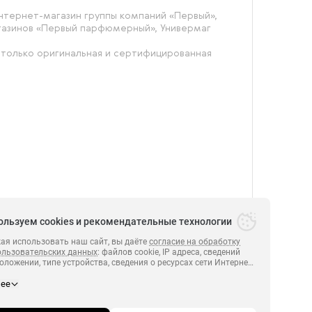
тернет-магазин группы компаний «‎Первый»,
агазинов «Первый парфюмерный», Универмаг
 только оригинальная и сертифицированная
ользуем cookies и рекомендательные технологии
я использовать наш сайт, вы даёте
согласие на обработку
ользовательских данных
: файлов cookie, IP адреса, сведений
оложении, типе устройства, сведения о ресурсах сети Интернет,
х были совершены переходы на сайт
https:// perviyonline.ru
.
ПЕРВЫЙ 2014-2026.
нее
и сведения о действиях пользователей на сайте
https:// perviyonline.ru
полноценного функционирования сайта, проведения
й и обзоров посредством