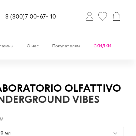
8
(800)7
00-67-
10
газины
О нас
Покупателям
СКИДКИ
ABORATORIO OLFATTIVO
NDERGROUND VIBES
М:
00 мл