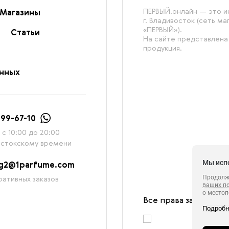
ПЕРВЫЙ.онлайн — это ин
Магазины
г. Владивосток (сеть м
«ПЕРВЫЙ»).
Статьи
На сайте представлена
продукция.
анных
999-67-10
с 10:00 до 20:00
остокскому времени
Мы исп
ag2@1parfume.com
Продолжа
ативных заказов
ваших п
о местоп
с которы
Все права защищены
Подроб
в целях 
ретаргетинга, статистических исследовани