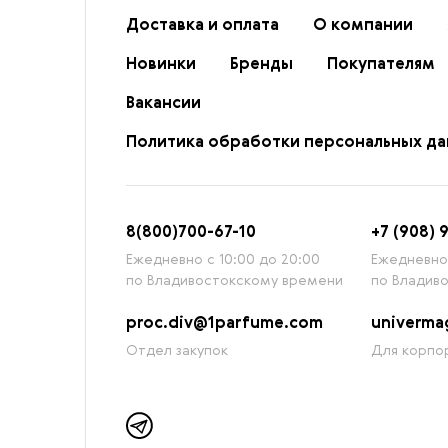
Доставка и оплата
О компании
Новинки
Бренды
Покупателям
Вакансии
Политика обработки персональных д
8
(800)7
00-67-
10
+7 (908) 
Ежедневно с 10:00 до 20:00
Ежедневно 
по Владивостокскому времени
по Владив
proc.div@1parfume.com
univerm
Отдел закупок
Для корпор