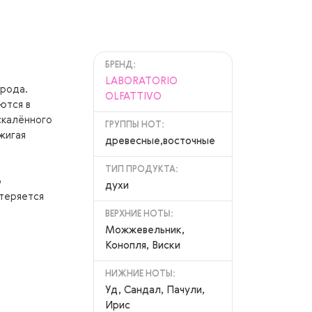
БРЕНД:
LABORATORIO
орода.
OLFATTIVO
ются в
аскалённого
ГРУППЫ НОТ:
жигая
древесные,восточные
ТИП ПРОДУКТА:
о
духи
 теряется
ВЕРХНИЕ НОТЫ:
Можжевельник,
Конопля, Виски
НИЖНИЕ НОТЫ:
Уд, Сандал, Пачули,
Ирис