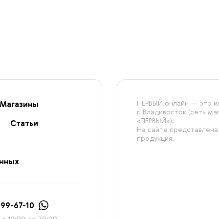
ПЕРВЫЙ.онлайн — это ин
Магазины
г. Владивосток (сеть м
«ПЕРВЫЙ»).
Статьи
На сайте представлена
продукция.
анных
999-67-10