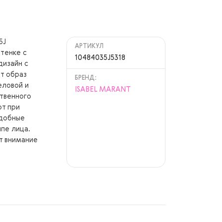
5J
АРТИКУЛ
тенке с
10484035J5318
дизайн с
т образ
БРЕНД:
еловой и
ISABEL MARANT
ственного
рт при
удобные
пе лица.
т внимание