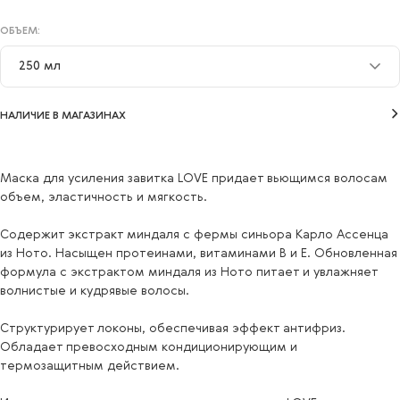
ОБЪЕМ:
250 мл
250 мл
НАЛИЧИЕ В МАГАЗИНАХ
Маска для усиления завитка LOVE придает вьющимся волосам
объем, эластичность и мягкость.
Содержит экстракт миндаля с фермы синьора Карло Ассенца
из Ното. Насыщен протеинами, витаминами В и Е. Обновленная
формула с экстрактом миндаля из Ното питает и увлажняет
волнистые и кудрявые волосы.
Структурирует локоны, обеспечивая эффект антифриз.
Обладает превосходным кондиционирующим и
термозащитным действием.