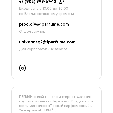
+7 (908) 999-67-10
Ежедневно с 10:00 до 20:00
по Владивостокскому времени
proc.div@1parfume.com
Отдел закупок
univermag2@1parfume.com
Для корпоративных заказов
ПЕРВЫЙ.онлайн — это интернет-магазин
группы компаний «‎Первый», г. Владивосток
(сеть магазинов «Первый парфюмерный»,
Универмаг «ПЕРВЫЙ»).