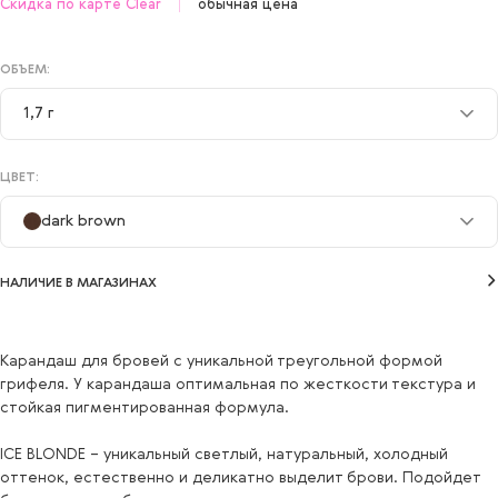
Скидка по карте Clear
обычная цена
ОБЪЕМ:
1,7 г
1,7 г
ЦВЕТ:
dark brown
dark brown
НАЛИЧИЕ В МАГАЗИНАХ
ice blonde
ash brown
Карандаш для бровей с уникальной треугольной формой
грифеля. У карандаша оптимальная по жесткости текстура и
taupe
стойкая пигментированная формула.
brunette
ICE BLONDE − уникальный светлый, натуральный, холодный
black brown
оттенок, естественно и деликатно выделит брови. Подойдет