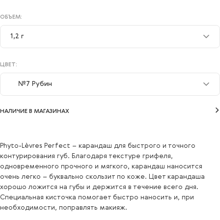
ОБЪЕМ:
1,2 г
1,2 г
ЦВЕТ:
№7 Рубин
№7 Рубин
НАЛИЧИЕ В МАГАЗИНАХ
№3 Чайная роза
№5 Бургунди
Phyto-Lèvres Perfect – карандаш для быстрого и точного
контурирования губ. Благодаря текстуре грифеля,
№4 Розовый персик
одновременного прочного и мягкого, карандаш наносится
очень легко – буквально скользит по коже. Цвет карандаша
№6 Шоколад
хорошо ложится на губы и держится в течение всего дня.
№2 Бежевый
Специальная кисточка помогает быстро наносить и, при
необходимости, поправлять макияж.
№1 Натуральный