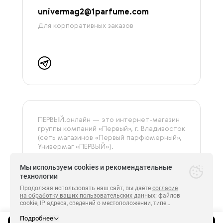
univermag2@1parfume.com
Для корпоративных заказов
ПЕРВЫЙ.онлайн — это интернет-магазин
группы компаний «‎Первый», г. Владивосток
(сеть магазинов «Первый парфюмерный»,
Универмаг «ПЕРВЫЙ»).
На сайте представлена только
оригинальная и сертифицированная
Мы используем cookies и рекомендательные
продукция.
технологии
Продолжая использовать наш сайт, вы даёте
согласие
на обработку ваших пользовательских данных
: файлов
cookie, IP адреса, сведений о местоположении, типе
Все права защищены.
устройства, сведения о ресурсах сети Интернет,
ПЕРВЫЙ 2014-2026.
с которых были совершены переходы на сайт
Подробнее
https://