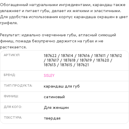
Обогащенный натуральными ингредиентами, карандаш также
-
увлажняет и питает губы, делает их мягкими и эластичными.
Для удобства использования корпус карандаша окрашен в цвет
грифеля.
Результат: идеально очерченные губы, атласный сияющий
финиш, помада безупречно держится на губах и не
растекается.
АРТИКУЛ
187622 / 187614 / 187616 / 187611 / 187612
/ 187617 / 187618 / 187619 / 187620 /
187613 / 187615 / 187621
БРЕНД:
SISLEY
ТИП ПРОДУКТА:
карандаш для губ
ФИНИШ:
сатиновый
ДЛЯ КОГО:
Для женщин
ТЕКСТУРА:
твердая