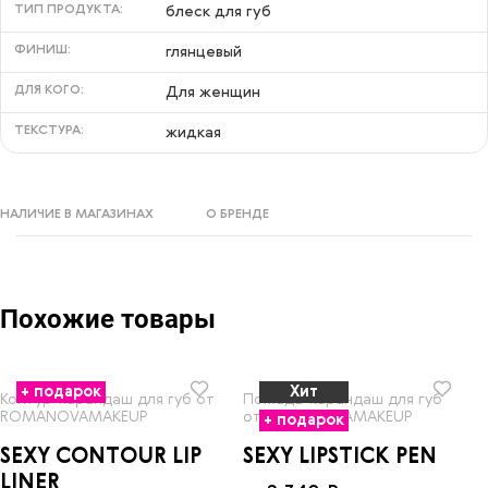
ТИП ПРОДУКТА:
блеск для губ
ФИНИШ:
глянцевый
ДЛЯ КОГО:
Для женщин
ТЕКСТУРА:
жидкая
НАЛИЧИЕ В МАГАЗИНАХ
О БРЕНДЕ
Похожие товары
+ подарок
Хит
Контур-карандаш для губ от
Помада-карандаш для губ
ROMANOVAMAKEUP
от ROMANOVAMAKEUP
+ подарок
SEXY CONTOUR LIP
SEXY LIPSTICK PEN
LINER