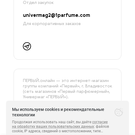
Отдел закупок
univermag2@1parfume.com
Для корпоративных заказов
ПЕРВЫЙ.онлайн — это интернет-магазин
группы компаний «‎Первый», г. Владивосток
(сеть магазинов «Первый парфюмерный»,
Универмаг «ПЕРВЫЙ»).
На сайте представлена только
оригинальная и сертифицированная
Мы используем cookies и рекомендательные
продукция.
технологии
Продолжая использовать наш сайт, вы даёте
согласие
на обработку ваших пользовательских данных
: файлов
cookie, IP адреса, сведений о местоположении, типе
Все права защищены.