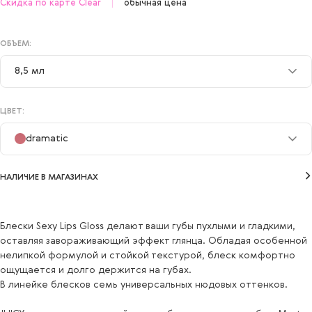
Скидка по карте Clear
обычная цена
ОБЪЕМ:
8,5 мл
8,5 мл
ЦВЕТ:
dramatic
dramatic
НАЛИЧИЕ В МАГАЗИНАХ
fabulous
flirty
Блески Sexy Lips Gloss делают ваши губы пухлыми и гладкими,
оставляя завораживающий эффект глянца. Обладая особенной
dreamy
нелипкой формулой и стойкой текстурой, блеск комфортно
ощущается и долго держится на губах.
sensual
В линейке блесков семь универсальных нюдовых оттенков.
juicy