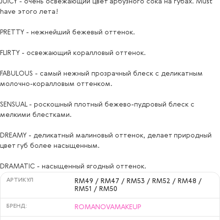
JUICY - очень освежающий цвет арбузного сока на губах. Must
pretty
have этого лета!
PRETTY - нежнейший бежевый оттенок.
FLIRTY - освежающий коралловый оттенок.
FABULOUS - самый нежный прозрачный блеск с деликатным
молочно-коралловым оттенком.
SENSUAL - роскошный плотный бежево-пудровый блеск с
мелкими блестками.
DREAMY - деликатный малиновый оттенок, делает природный
цвет губ более насыщенным.
DRAMATIC - насыщенный ягодный оттенок.
АРТИКУЛ
RM49 / RM47 / RM53 / RM52 / RM48 /
RM51 / RM50
БРЕНД:
ROMANOVAMAKEUP