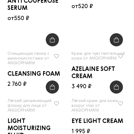
ANTI COUPEROSE
от
520 ₽
SERUM
от
550 ₽
Очищающая пенка с
Крем для чувствительной
аминокислотами от
кожи от ANGIOPHARM
ANGIOPHARM
AZELAINE SOFT
CLEANSING FOAM
CREAM
2 760 ₽
3 490 ₽
Лёгкий увлажняющий
Лёгкий крем для кожи
флюид для лица от
вокруг глаз от
ANGIOPHARM
ANGIOPHARM
LIGHT
EYE LIGHT CREAM
MOISTURIZING
1 995 ₽