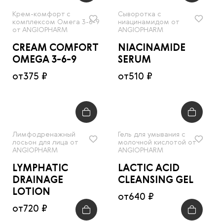
Крем-комфорт с
Сыворотка с
комплексом Омега 3-6-9
ниацинамидом от
от ANGIOPHARM
ANGIOPHARM
CREAM COMFORT
NIACINAMIDE
OMEGA 3-6-9
SERUM
от
375 ₽
от
510 ₽
Лимфодренажный
Гель для умывания с
лосьон для лица от
молочной кислотой от
ANGIOPHARM
ANGIOPHARM
LYMPHATIC
LACTIC ACID
DRAINAGE
CLEANSING GEL
LOTION
от
640 ₽
от
720 ₽