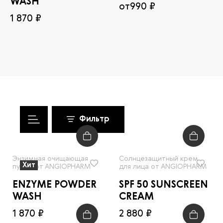
WASH
от
990 ₽
1 870 ₽
Фильтр
Энзимная очищающая
Солнцезащитный крем
Хит
пудра от ANGIOPHARM
для лица от ANGIOPHARM
ENZYME POWDER
SPF 50 SUNSCREEN
WASH
CREAM
1 870 ₽
2 880 ₽