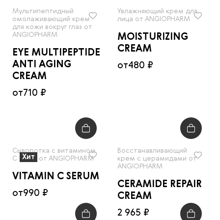
Мультипептидный
Увлажняющий крем для
омолаживающий крем
лица от ANGIOPHARM
для кожи вокруг глаз от
ANGIOPHARM
MOISTURIZING
CREAM
EYE MULTIPEPTIDE
ANTI AGING
от
480 ₽
CREAM
от
710 ₽
Сыворотка с витамином
Восстанавливающий
Хит
С (10%) от ANGIOPHARM
крем с церамидами от
ANGIOPHARM
VITAMIN C SERUM
CERAMIDE REPAIR
от
990 ₽
CREAM
2 965 ₽