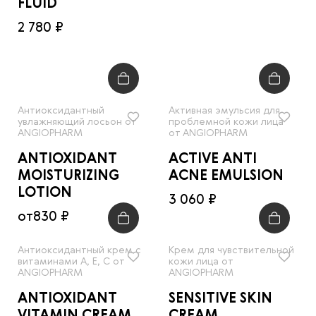
FLUID
2 780 ₽
Антиоксидантный
Активная эмульсия для
увлажняющий лосьон от
проблемной кожи лица
ANGIOPHARM
от ANGIOPHARM
ANTIOXIDANT
ACTIVE ANTI
MOISTURIZING
ACNE EMULSION
LOTION
3 060 ₽
от
830 ₽
Антиоксидантный крем с
Крем для чувствительной
витаминами А, Е, С от
кожи лица от
ANGIOPHARM
ANGIOPHARM
ANTIOXIDANT
SENSITIVE SKIN