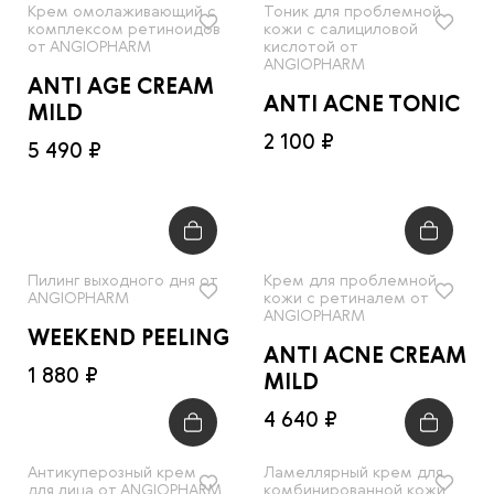
Крем омолаживающий с
Тоник для проблемной
комплексом ретиноидов
кожи с салициловой
от ANGIOPHARM
кислотой от
ANGIOPHARM
ANTI AGE CREAM
ANTI ACNE TONIC
MILD
2 100 ₽
5 490 ₽
Пилинг выходного дня от
Крем для проблемной
ANGIOPHARM
кожи с ретиналем от
ANGIOPHARM
WEEKEND PEELING
ANTI ACNE CREAM
1 880 ₽
MILD
4 640 ₽
Антикуперозный крем
Ламеллярный крем для
для лица от ANGIOPHARM
комбинированной кожи