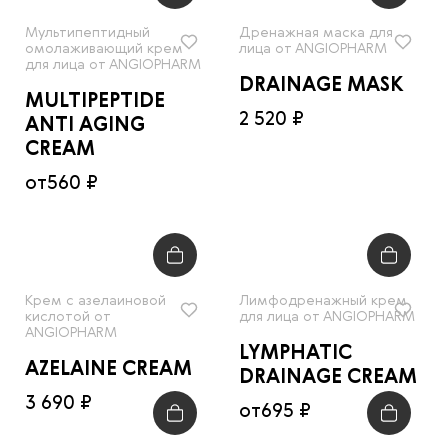
Мультипептидный
Дренажная маска для
омолаживающий крем
лица от ANGIOPHARM
для лица от ANGIOPHARM
DRAINAGE MASK
MULTIPEPTIDE
2 520 ₽
ANTI AGING
CREAM
от
560 ₽
Крем с азелаиновой
Лимфодренажный крем
кислотой от
для лица от ANGIOPHARM
ANGIOPHARM
LYMPHATIC
AZELAINE CREAM
DRAINAGE CREAM
3 690 ₽
от
695 ₽