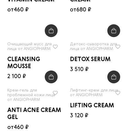
VITAMIN CREAM
CREAM
от
460 ₽
от
680 ₽
Очищающий мусс для
Детокс-сыворотка для
лица от ANGIOPHARM
лица от ANGIOPHARM
CLEANSING
DETOX SERUM
MOUSSE
3 510 ₽
2 100 ₽
Крем-гель для
Лифтинг-крем для лица
проблемной кожи лица
от ANGIOPHARM
от ANGIOPHARM
LIFTING CREAM
ANTI ACNE CREAM
3 120 ₽
GEL
от
460 ₽