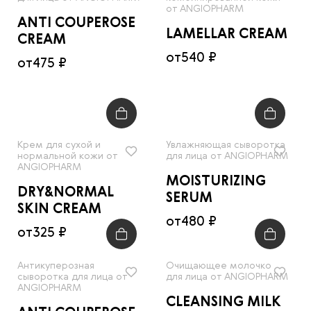
от ANGIOPHARM
ANTI COUPEROSE
LAMELLAR CREAM
CREAM
от
540 ₽
от
475 ₽
Крем для сухой и
Увлажняющая сыворотка
нормальной кожи от
для лица от ANGIOPHARM
ANGIOPHARM
MOISTURIZING
DRY&NORMAL
SERUM
SKIN CREAM
от
480 ₽
от
325 ₽
Антикуперозная
Очищающее молочко
сыворотка для лица от
для лица от ANGIOPHARM
ANGIOPHARM
CLEANSING MILK