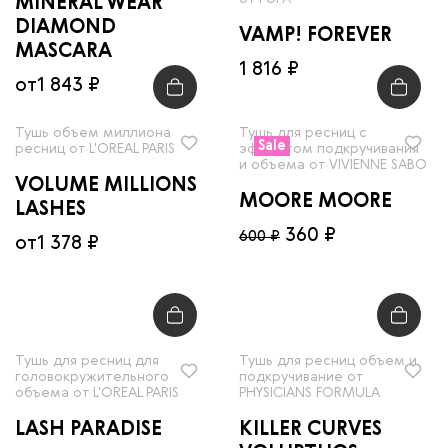
MINERAL WEAR
DIAMOND
VAMP! FOREVER
MASCARA
1 816 ₽
от
1 843 ₽
Тушь объем миллиона
Тушь для ресниц с
Sale
ресниц от L'OREAL PARIS
эффектом подкручивания
и объема от VIVIENNE SABO
VOLUME MILLIONS
MOORE MOORE
LASHES
360 ₽
600 ₽
от
1 378 ₽
Тушь для ресниц для
Тушь для ресниц объем и
головокружительного
подкручивание от
объема от L'OREAL PARIS
PHYSICIANS FORMULA
LASH PARADISE
KILLER CURVES