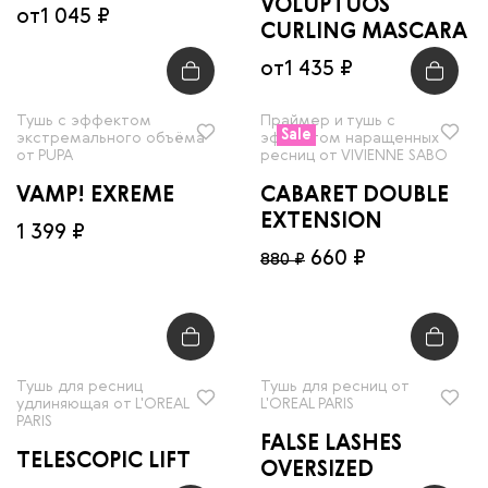
VOLUPTUOS
от
1 045 ₽
CURLING MASCARA
от
1 435 ₽
Тушь с эффектом
Праймер и тушь с
Sale
экстремального объёма
эффектом наращенных
от PUPA
ресниц от VIVIENNE SABO
VAMP! EXREME
CABARET DOUBLE
EXTENSION
1 399 ₽
660 ₽
880 ₽
Тушь для ресниц
Тушь для ресниц от
удлиняющая от L'OREAL
L'OREAL PARIS
PARIS
FALSE LASHES
TELESCOPIC LIFT
OVERSIZED