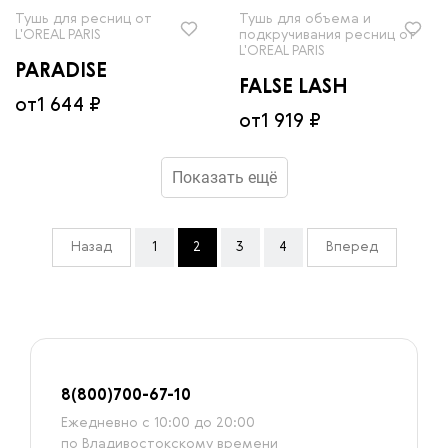
Тушь для ресниц от
Тушь для объема и
L'OREAL PARIS
подкручивания ресниц от
L'OREAL PARIS
PARADISE
FALSE LASH
от
1 644 ₽
от
1 919 ₽
Показать ещё
Назад
1
2
3
4
Вперед
8
(800)7
00-67-
10
Ежедневно с 10:00 до 20:00
по Владивостокскому времени