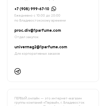
+7 (908) 999-67-10
Ежедневно с 10:00 до 20:00
по Владивостокскому времени
proc.div@1parfume.com
Отдел закупок
univermag2@1parfume.com
Для корпоративных заказов
ПЕРВЫЙ.онлайн — это интернет-магазин
группы компаний «‎Первый», г. Владивосток