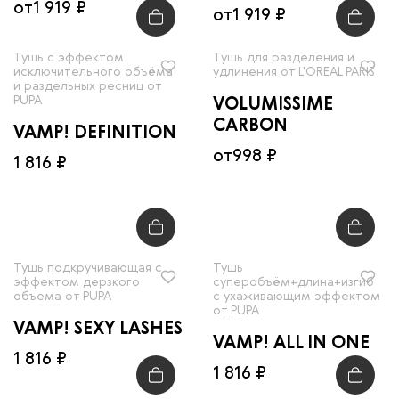
от
1 919 ₽
от
1 919 ₽
Тушь с эффектом
Тушь для разделения и
исключительного объёма
удлинения от L'OREAL PARIS
и раздельных ресниц от
PUPA
VOLUMISSIME
CARBON
VAMP! DEFINITION
от
998 ₽
1 816 ₽
Тушь подкручивающая с
Тушь
эффектом дерзкого
суперобъём+длина+изгиб
объема от PUPA
c ухаживающим эффектом
от PUPA
VAMP! SEXY LASHES
VAMP! ALL IN ONE
1 816 ₽
1 816 ₽