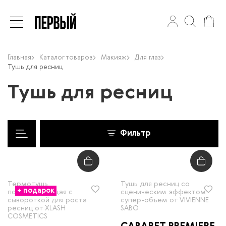
Главная
Каталог товаров
Макияж
Для глаз
Тушь для ресниц
Тушь для ресниц
Фильтр
Термотушь
Тушь для ресниц со
+ подарок
подкручивающая с
сценическим эффектом
сывороткой для роста
супер-объем от VIVIENNE
ресниц от XLASH
SABO
COSMETICS