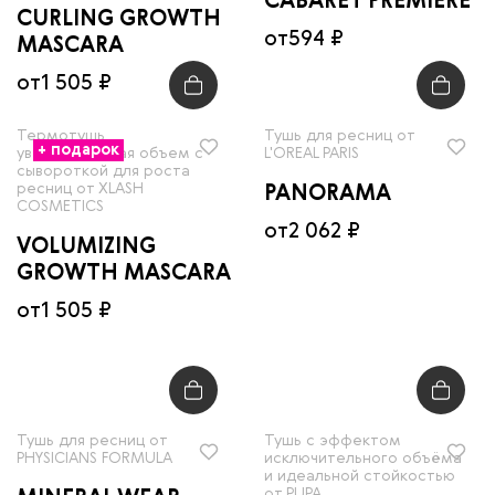
CABARET PREMIERE
CURLING GROWTH
от
594 ₽
MASCARA
от
1 505 ₽
Термотушь
Тушь для ресниц от
+ подарок
увеличивающая объем с
L'OREAL PARIS
сывороткой для роста
ресниц от XLASH
PANORAMA
COSMETICS
от
2 062 ₽
VOLUMIZING
GROWTH MASCARA
от
1 505 ₽
Тушь для ресниц от
Тушь с эффектом
PHYSICIANS FORMULA
исключительного объёма
и идеальной стойкостью
от PUPA