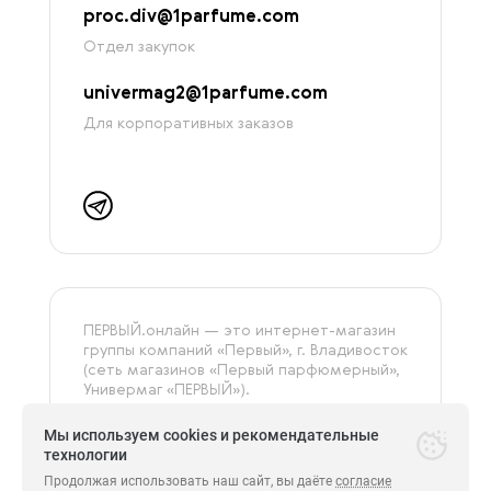
proc.div@1parfume.com
Отдел закупок
univermag2@1parfume.com
Для корпоративных заказов
ПЕРВЫЙ.онлайн — это интернет-магазин
группы компаний «‎Первый», г. Владивосток
(сеть магазинов «Первый парфюмерный»,
Универмаг «ПЕРВЫЙ»).
На сайте представлена только
оригинальная и сертифицированная
Мы используем cookies и рекомендательные
продукция.
технологии
Продолжая использовать наш сайт, вы даёте
согласие