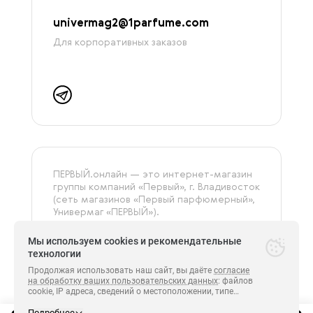
univermag2@1parfume.com
Для корпоративных заказов
ПЕРВЫЙ.онлайн — это интернет-магазин
группы компаний «‎Первый», г. Владивосток
(сеть магазинов «Первый парфюмерный»,
Универмаг «ПЕРВЫЙ»).
На сайте представлена только
оригинальная и сертифицированная
Мы используем cookies и рекомендательные
продукция.
технологии
Продолжая использовать наш сайт, вы даёте
согласие
на обработку ваших пользовательских данных
: файлов
cookie, IP адреса, сведений о местоположении, типе
Все права защищены.
устройства, сведения о ресурсах сети Интернет,
ПЕРВЫЙ 2014-2026.
с которых были совершены переходы на сайт
Подробнее
https://