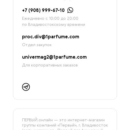
+7 (908) 999-67-10
Ежедневно с 10:00 до 20:00
по Владивостокскому времени
proc.div@1parfume.com
Отдел закупок
univermag2@1parfume.com
Для корпоративных заказов
ПЕРВЫЙ.онлайн — это интернет-магазин
группы компаний «‎Первый», г. Владивосток