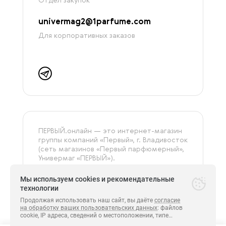
Отдел закупок
univermag2@1parfume.com
Для корпоративных заказов
ПЕРВЫЙ.онлайн — это интернет-магазин
группы компаний «‎Первый», г. Владивосток
(сеть магазинов «Первый парфюмерный»,
Универмаг «ПЕРВЫЙ»).
На сайте представлена только
оригинальная и сертифицированная
Мы используем cookies и рекомендательные
продукция.
технологии
Продолжая использовать наш сайт, вы даёте
согласие
на обработку ваших пользовательских данных
: файлов
cookie, IP адреса, сведений о местоположении, типе
Все права защищены.
устройства, сведения о ресурсах сети Интернет,