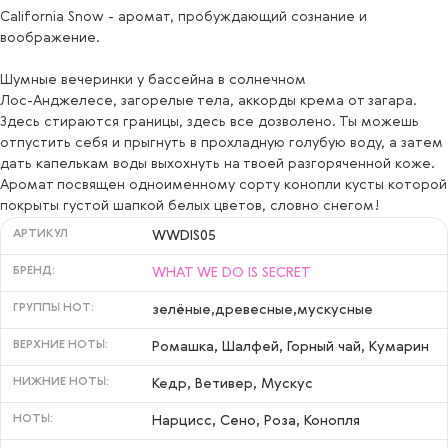
California Snow - аромат, пробуждающий сознание и
воображение.
Шумные вечеринки у бассейна в солнечном
Лос-Анджелесе, загорелые тела, аккорды крема от загара.
Здесь стираются границы, здесь все дозволено. Ты можешь
отпустить себя и прыгнуть в прохладную голубую воду, а затем
дать капелькам воды выхохнуть на твоей разгоряченной коже.
Аромат посвящен одноименному сорту конопли кусты которой
покрыты густой шапкой белых цветов, словно снегом!
АРТИКУЛ
WWDIS05
БРЕНД:
WHAT WE DO IS SECRET
ГРУППЫ НОТ:
зелёные,древесные,мускусные
ВЕРХНИЕ НОТЫ:
Ромашка, Шалфей, Горный чай, Кумарин
НИЖНИЕ НОТЫ:
Кедр, Ветивер, Мускус
НОТЫ:
Нарцисс, Сено, Роза, Конопля