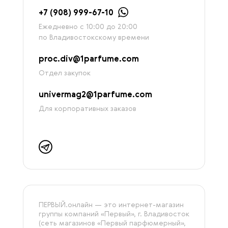
+7 (908) 999-67-10
Ежедневно с 10:00 до 20:00
по Владивостокскому времени
proc.div@1parfume.com
Отдел закупок
univermag2@1parfume.com
Для корпоративных заказов
ПЕРВЫЙ.онлайн — это интернет-магазин
группы компаний «‎Первый», г. Владивосток
(сеть магазинов «Первый парфюмерный»,