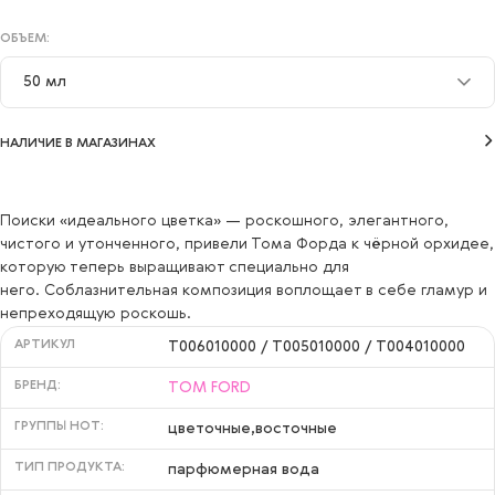
ОБЪЕМ:
50 мл
50 мл
НАЛИЧИЕ В МАГАЗИНАХ
Поиски «идеального цветка» — роскошного, элегантного,
чистого и утонченного, привели Тома Форда к чёрной орхидее,
которую теперь выращивают специально для
него. Соблазнительная композиция воплощает в себе гламур и
непреходящую роскошь.
АРТИКУЛ
T006010000 / T005010000 / T004010000
БРЕНД:
TOM FORD
ГРУППЫ НОТ:
цветочные,восточные
ТИП ПРОДУКТА:
парфюмерная вода