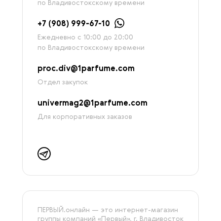
по Владивостокскому времени
+7 (908) 999-67-10
Ежедневно с 10:00 до 20:00
по Владивостокскому времени
proc.div@1parfume.com
Отдел закупок
univermag2@1parfume.com
Для корпоративных заказов
ПЕРВЫЙ.онлайн — это интернет-магазин
группы компаний «‎Первый», г. Владивосток