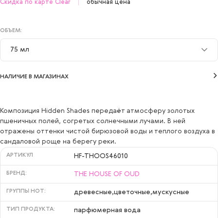
Скидка по карте Clear
обычная цена
ОБЪЕМ:
75 мл
75 мл
НАЛИЧИЕ В МАГАЗИНАХ
Композиция Hidden Shades передаёт атмосферу золотых
пшеничных полей, согретых солнечными лучами. В ней
отражены оттенки чистой бирюзовой воды и теплого воздуха в
сандаловой роще на берегу реки.
АРТИКУЛ
HF-THOOS46010
БРЕНД:
THE HOUSE OF OUD
ГРУППЫ НОТ:
древесные,цветочные,мускусные
ТИП ПРОДУКТА:
парфюмерная вода