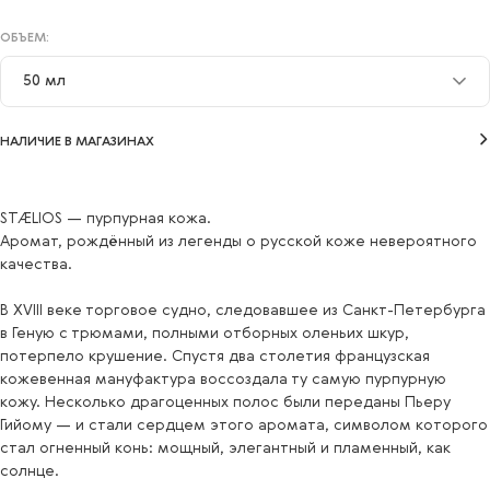
ОБЪЕМ:
50 мл
50 мл
НАЛИЧИЕ В МАГАЗИНАХ
STÆLIOS — пурпурная кожа.
Аромат, рождённый из легенды о русской коже невероятного
качества.
В XVIII веке торговое судно, следовавшее из Санкт-Петербурга
в Геную с трюмами, полными отборных оленьих шкур,
потерпело крушение. Спустя два столетия французская
кожевенная мануфактура воссоздала ту самую пурпурную
кожу. Несколько драгоценных полос были переданы Пьеру
Гийому — и стали сердцем этого аромата, символом которого
стал огненный конь: мощный, элегантный и пламенный, как
солнце.