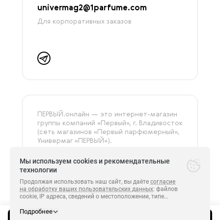
univermag2@1parfume.com
Для корпоративных заказов
ПЕРВЫЙ.онлайн — это интернет-магазин
группы компаний «‎Первый», г. Владивосток
(сеть магазинов «Первый парфюмерный»,
Универмаг «ПЕРВЫЙ»).
На сайте представлена только
оригинальная и сертифицированная
Мы используем cookies и рекомендательные
продукция.
технологии
Продолжая использовать наш сайт, вы даёте
согласие
на обработку ваших пользовательских данных
: файлов
cookie, IP адреса, сведений о местоположении, типе
Все права защищены.
устройства, сведения о ресурсах сети Интернет,
ПЕРВЫЙ 2014-2026.
с которых были совершены переходы на сайт
Подробнее
https://
perviyonline.ru
и сведения о действиях пользователей