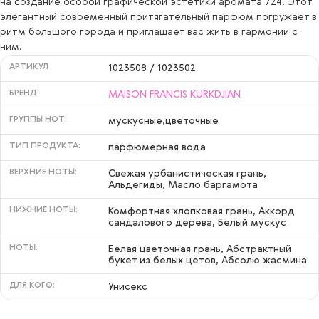
на создание особой графической эстетики аромата 724. Этот
элегантный современный притягательный парфюм погружает в
ритм большого города и приглашает вас жить в гармонии с
ним.
АРТИКУЛ
1023508 / 1023502
БРЕНД:
MAISON FRANCIS KURKDJIAN
ГРУППЫ НОТ:
мускусные,цветочные
ТИП ПРОДУКТА:
парфюмерная вода
ВЕРХНИЕ НОТЫ:
Свежая урбанистическая грань,
Альдегиды, Масло баргамота
НИЖНИЕ НОТЫ:
Комфортная хлопковая грань, Аккорд
сандалового дерева, Белый мускус
НОТЫ:
Белая цветочная грань, Абстрактный
букет из белых цетов, Абсолю жасмина
ДЛЯ КОГО:
Унисекс