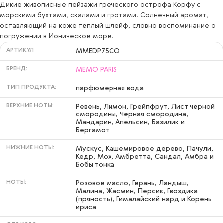
Дикие живописные пейзажи греческого острофа Корфу с
морскими бухтами, скалами и гротами. Солнечный аромат,
оставляющий на коже тёплый шлейф, словно воспоминание о
погружении в Ионическое море.
АРТИКУЛ
MMEDP75CO
БРЕНД:
MEMO PARIS
ТИП ПРОДУКТА:
парфюмерная вода
ВЕРХНИЕ НОТЫ:
Ревень, Лимон, Грейпфрут, Лист чёрной
смородины, Чёрная смородина,
Мандарин, Апельсин, Базилик и
Бергамот
НИЖНИЕ НОТЫ:
Мускус, Кашемировое дерево, Пачули,
Кедр, Мох, Амбретта, Сандал, Амбра и
Бобы тонка
НОТЫ:
Розовое масло, Герань, Ландыш,
Малина, Жасмин, Персик, Гвоздика
(пряность), Гималайский нард и Корень
ириса