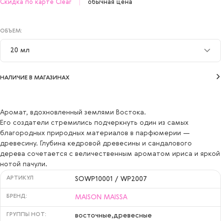
Скидка по карте Clear
обычная цена
ОБЪЕМ:
20 мл
20 мл
НАЛИЧИЕ В МАГАЗИНАХ
100 мл
Аромат, вдохновленный землями Востока.
Его создатели стремились подчеркнуть один из самых
благородных природных материалов в парфюмерии —
древесину. Глубина кедровой древесины и сандалового
дерева сочетается с величественным ароматом ириса и яркой
нотой пачули.
АРТИКУЛ
SOWP10001 / WP2007
БРЕНД:
MAISON MAISSA
ГРУППЫ НОТ:
восточные,древесные