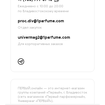
Ежедневно с 10:00 до 20:00
по Владивостокскому времени
proc.div@1parfume.com
Отдел закупок
univermag2@1parfume.com
Для корпоративных заказов
ПЕРВЫЙ.онлайн — это интернет-магазин
группы компаний «‎Первый», г. Владивосток
(сеть магазинов «Первый парфюмерный»,
Универмаг «ПЕРВЫЙ»).