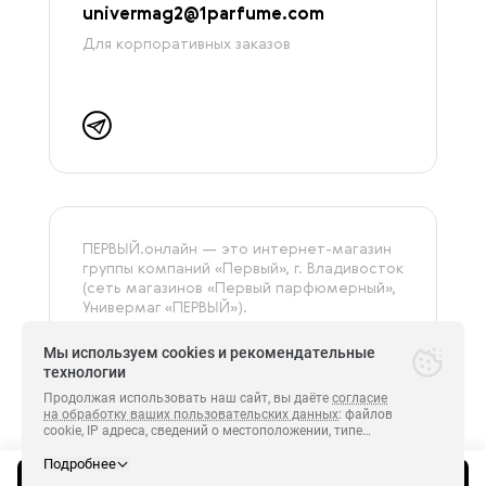
univermag2@1parfume.com
Для корпоративных заказов
ПЕРВЫЙ.онлайн — это интернет-магазин
группы компаний «‎Первый», г. Владивосток
(сеть магазинов «Первый парфюмерный»,
Универмаг «ПЕРВЫЙ»).
На сайте представлена только
оригинальная и сертифицированная
Мы используем cookies и рекомендательные
продукция.
технологии
Продолжая использовать наш сайт, вы даёте
согласие
на обработку ваших пользовательских данных
: файлов
cookie, IP адреса, сведений о местоположении, типе
Все права защищены.
устройства, сведения о ресурсах сети Интернет,
ПЕРВЫЙ 2014-2026.
с которых были совершены переходы на сайт
Подробнее
https://
perviyonline.ru
и сведения о действиях пользователей
Добавить в корзину