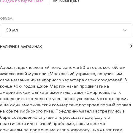
Скидка по карте Clear
обычная цена
ОБЪЕМ:
50 мл
7,5 мл
НАЛИЧИЕ В МАГАЗИНАХ
50 мл
Аромат, вдохновленный популярным в 50-х годах коктейлем
«Московский мул» или «Московский упрямец», получившим
своё название из-за упорного характера своих создателей. В
конце 40-х годов Джон Мартин начал продвигать на
американском рынке знаменитую водку «Смирновъ», но, к
сожалению, его дело не увенчалось успехом. В это же время
еще один американский коммерсант потерпел полный провал
на сбыте имбирного пива. Предприниматели встретились в
баре совершенно случайно и, рассказав друг другу о
практически идентичной проблеме, нашли весьма
оригинальное применение своим «злополучным» напиткам.