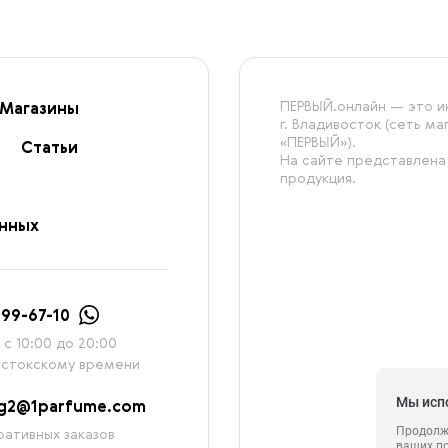
ПЕРВЫЙ.онлайн — это ин
Магазины
г. Владивосток (сеть м
«ПЕРВЫЙ»).
Статьи
На сайте представлена
продукция.
анных
999-67-10
с 10:00 до 20:00
остокскому времени
Мы исп
ag2@1parfume.com
Продолжа
ативных заказов
ваших п