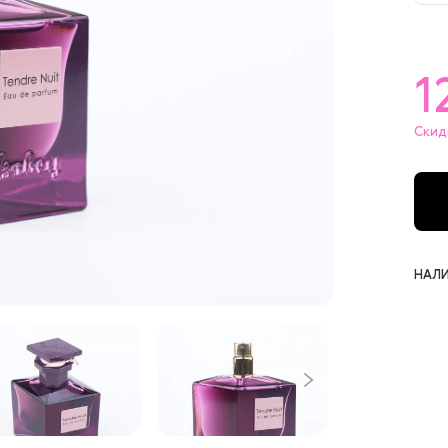
1
2
1
5
Скид
НАЛИ