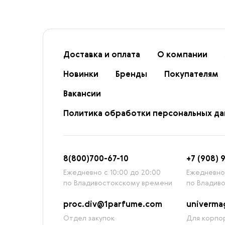
Доставка и оплата
О компании
Новинки
Бренды
Покупателям
Вакансии
Политика обработки персональных д
8
(800)7
00-67-
10
+7 (908) 
Ежедневно с 10:00 до 20:00
Ежедневно 
по Владивостокскому времени
по Владив
proc.div@1parfume.com
univerm
Отдел закупок
Для корпор