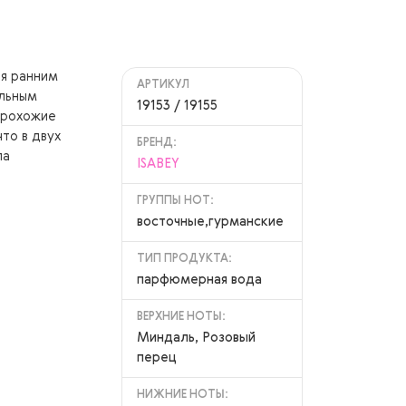
ая ранним
АРТИКУЛ
альным
19153 / 19155
прохожие
что в двух
БРЕНД:
ла
ISABEY
ГРУППЫ НОТ:
восточные,гурманские
ТИП ПРОДУКТА:
парфюмерная вода
ВЕРХНИЕ НОТЫ:
Миндаль, Розовый
перец
НИЖНИЕ НОТЫ: