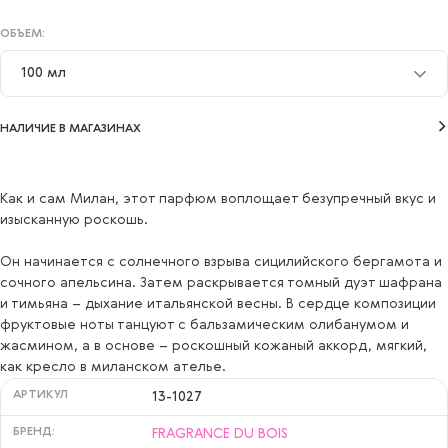
ОБЪЕМ:
100 мл
100 мл
НАЛИЧИЕ В МАГАЗИНАХ
Как и сам Милан, этот парфюм воплощает безупречный вкус и
изысканную роскошь.
Он начинается с солнечного взрыва сицилийского бергамота и
сочного апельсина. Затем раскрывается томный дуэт шафрана
и тимьяна – дыхание итальянской весны. В сердце композиции
фруктовые ноты танцуют с бальзамическим олибанумом и
жасмином, а в основе – роскошный кожаный аккорд, мягкий,
как кресло в миланском ателье.
АРТИКУЛ
13-1027
БРЕНД:
FRAGRANCE DU BOIS