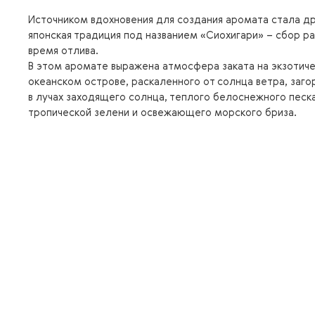
Источником вдохновения для создания аромата стала д
японская традиция под названием «Сиохигари» – сбор р
время отлива.
В этом аромате выражена атмосфера заката на экзотич
океанском острове, раскаленного от солнца ветра, заг
в лучах заходящего солнца, теплого белоснежного песк
тропической зелени и освежающего морского бриза.