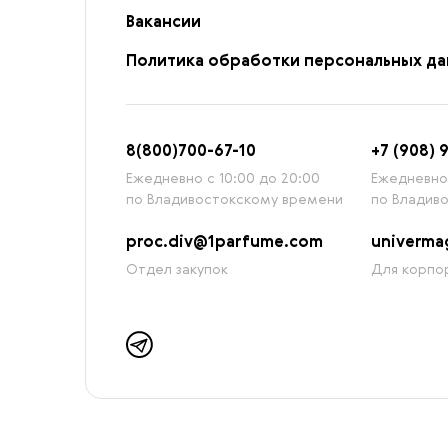
Вакансии
Политика обработки персональных д
8
(800)7
00-67-
10
+7 (908) 
Ежедневно с 10:00 до 20:00
Ежедневно 
по Владивостокскому времени
по Владив
proc.div@1parfume.com
univerm
Отдел закупок
Для корпор