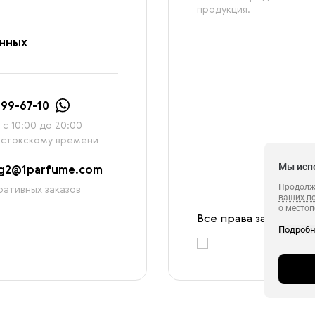
продукция.
анных
999-67-10
с 10:00 до 20:00
остокскому времени
Мы исп
ag2@1parfume.com
Продолжа
ативных заказов
ваших п
о местоп
Все права защищены
с которы
Подроб
в целях 
ретаргетинга, статистических исследовани
сервиса 
обрабаты
в своём 