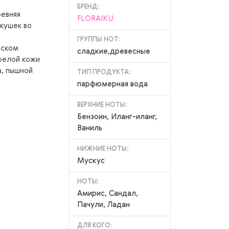
БРЕНД:
ревняя
FLORAIKU
акушек во
ГРУППЫ НОТ:
еском
сладкие,древесные
орелой кожи
а, пышной
ТИП ПРОДУКТА:
парфюмерная вода
ВЕРХНИЕ НОТЫ:
Бензоин, Иланг-иланг,
Ваниль
НИЖНИЕ НОТЫ:
Мускус
НОТЫ:
Амирис, Сандал,
Пачули, Ладан
ДЛЯ КОГО: