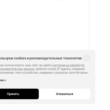
ользуем cookies и рекомендательные технологии
я использовать наш сайт, вы даёте
согласие на обработку
ользовательских данных
: файлов cookie, IP адреса, сведений
оложении, типе устройства, сведения о ресурсах сети Интернет,
.
ПЕРВЫЙ 2014-2026.
х были совершены переходы на сайт
https:// perviyonline.ru
нее
и сведения о действиях пользователей на сайте
https:// perviyonline.ru
полноценного функционирования сайта, проведения
й и обзоров посредством
Яндекс.Метрика. Если вы не хотите, чтобы ваши данные
Принять
Отказаться
вались, пожалуйста, ограничьте использование файлов cookie
браузере.