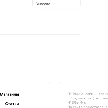
Унисекс
ПЕРВЫЙ.онлайн — это ин
Магазины
г. Владивосток (сеть м
«ПЕРВЫЙ»).
Статьи
На сайте представлена