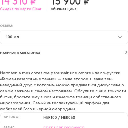
14 310 ₽
15 900 ₽
Скидка по карте Clear
обычная цена
ОБЪЕМ:
100 мл
50 мл
НАЛИЧИЕ В МАГАЗИНАХ
100 мл
Hermann a mes cotes me paraissait une ombre или по-русски
«Герман казался мне тенью» — ваше второе я, ваша тень,
невидимый друг, с которым можно предаваться дискуссиям о
самом важном и самом настоящем. Обсудите с ним тонкости
бытия, бросьте ему вызов и измерьте границы собственного
мировоззрения. Самый интеллектуальный парфюм для
любителей Гюго и черной смородины.
АРТИКУЛ
HER100 / HER050
БРЕНД: