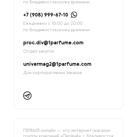
по Владивостокскому времени
+7 (908) 999-67-10
Ежедневно с 10:00 до 20:00
по Владивостокскому времени
proc.div@1parfume.com
Отдел закупок
univermag2@1parfume.com
Для корпоративных заказов
ПЕРВЫЙ.онлайн — это интернет-магазин
группы компаний «‎Первый», г. Владивосток