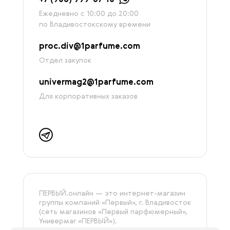
Ежедневно с 10:00 до 20:00
по Владивостокскому времени
proc.div@1parfume.com
Отдел закупок
univermag2@1parfume.com
Для корпоративных заказов
ПЕРВЫЙ.онлайн — это интернет-магазин
группы компаний «‎Первый», г. Владивосток
(сеть магазинов «Первый парфюмерный»,
Универмаг «ПЕРВЫЙ»).