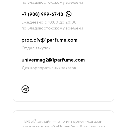
по Владивостокскому времени
+7 (908) 999-67-10
Ежедневно с 10:00 до 20:00
по Владивостокскому времени
proc.div@1parfume.com
Отдел закупок
univermag2@1parfume.com
Для корпоративных заказов
ПЕРВЫЙ.онлайн — это интернет-магазин
группы компаний «‎Первый», г. Владивосток