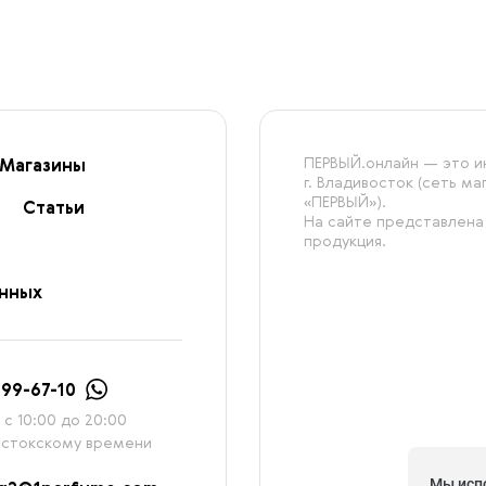
ПЕРВЫЙ.онлайн — это ин
Магазины
г. Владивосток (сеть м
«ПЕРВЫЙ»).
Статьи
На сайте представлена
продукция.
анных
999-67-10
с 10:00 до 20:00
остокскому времени
Мы исп