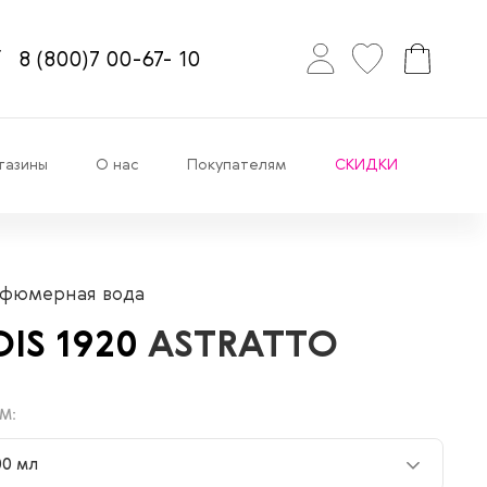
8
(800)7
00-67-
10
газины
О нас
Покупателям
СКИДКИ
фюмерная вода
OIS 1920
ASTRATTO
М:
00 мл