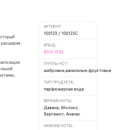
АРТИКУЛ
100123 / 100123C
который
 расширяя
БРЕНД:
BOIS 1920
омпозиция
ГРУППЫ НОТ:
елькой
амбровые,ванильные,фруктовые
уктами,
ТИП ПРОДУКТА:
парфюмерная вода
ВЕРХНИЕ НОТЫ:
Давана, Молоко,
Бергамот, Ананас
НИЖНИЕ НОТЫ: