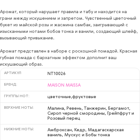
Аромат, который нарушает правила и табу и находится на
грани между искушением и запретом. Чувственный цветочный
букет из майской розы и жасмина самбак, заигрывающий с
изысканными нотами бобов тонка и ванили, создающий шлейф,
вызывающий привыкание.
Аромат представлен в наборе с роскошной помадой. Красная
губная помада с бархатным эффектом дополнит ваш
искушающий образ.
АРТИКУЛ
NT10026
БРЕНД:
MAISON MAISSA
ГРУППЫ НОТ:
цветочные,фруктовые
ВЕРХНИЕ НОТЫ:
Малина, Ревень, Танжерин, Бергамот,
Сироп черной смородины, Грейпфрут и
Розовый перец
НИЖНИЕ НОТЫ:
Амброксан, Кедр, Мадагаскарская
ваниль, Мускус и Бобы тонка