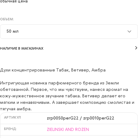
обычная цена
ОБЪЕМ:
50 мл
10 мл
НАЛИЧИЕ В МАГАЗИНАХ
50 мл
Духи концентрированные Табак, Ветивер, Амбра
Интригующая новинка парфюмерного бренда из Земли
обетованной. Первое, что мы чувствуем, нанеся аромат на
кожу-мужественное звучание табака. Ветивер делает его
мягким и ненавязчивым. А завершает композицию смолистая и
тягучая амбра.
АРТИКУЛ
zrp0050perG22 / zrp0010perG22
БРЕНД:
ZIELINSKI AND ROZEN