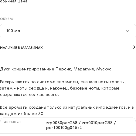
обычная цена
ОБЪЕМ:
100 мл
10 мл
НАЛИЧИЕ В МАГАЗИНАХ
50 мл
100 мл
Духи концентрированные Персик, Маракуйя, Мускус
Раскрываются по системе пирамиды, сначала ноты головы,
затем - ноты сердца и, наконец, базовые ноты, которые
сохраняются дольше всего.
Все ароматы созданы только из натуральных ингредиентов, и в
каждом их более 30.
АРТИКУЛ
zrp0050perG38 / zrp0010perG38 /
perf00100g045z2