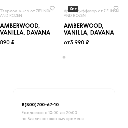
Хит
Твердое мыло от ZIELINSKI
Аромадиффузор от ZIELINSKI
AND ROZEN
AND ROZEN
AMBERWOOD,
AMBERWOOD,
VANILLA, DAVANA
VANILLA, DAVANA
890 ₽
от
3 990 ₽
8
(800)7
00-67-
10
Ежедневно с 10:00 до 20:00
по Владивостокскому времени