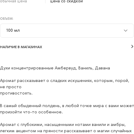
обычная цена
цена со скидкой
ОБЪЕМ:
100 мл
10 мл
НАЛИЧИЕ В МАГАЗИНАХ
50 мл
100 мл
Духи концентрированные Амбервуд, Ваниль, Давана
Аромат рассказывает о сладких искушениях, которым, порой,
не просто
противостоять.
В самый обыденный полдень, в любой точке мира с вами может
произойти что-то особенное.
Аромат с глубокими, насыщенными нотами ванили и амбры,
легким акцентом на пряности рассказывает о магии случайных