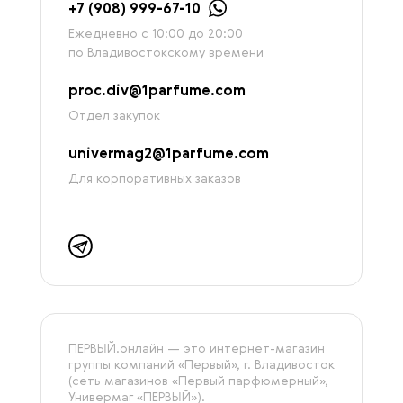
+7 (908) 999-67-10
Ежедневно с 10:00 до 20:00
по Владивостокскому времени
proc.div@1parfume.com
Отдел закупок
univermag2@1parfume.com
Для корпоративных заказов
ПЕРВЫЙ.онлайн — это интернет-магазин
группы компаний «‎Первый», г. Владивосток
(сеть магазинов «Первый парфюмерный»,
Универмаг «ПЕРВЫЙ»).